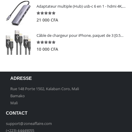
Adaptateur multiple (Hub) usb-c 6 en 1 - hdmi 4K, 3 ports USB 3.0 et lecteur de carte sd tf - UGREEN
5.00
out of 5
21 000
CFA
Câble de chargeur pour iPhone, paquet de 3 [0.5M 1M 2M] - GIANAC
5.00
out of 5
10 000
CFA
ADRESSE
Rue 148 Porte 1502, Kalaban Coro, Mali
Bamako
Mali
CONTACT
support@zoneaffaire.com
(+223) 44449055