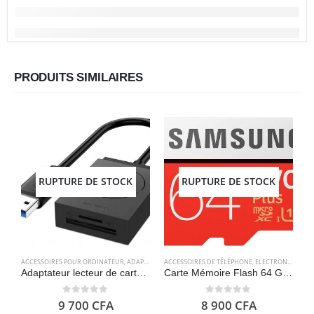
PRODUITS SIMILAIRES
RUPTURE DE STOCK
RUPTURE DE STOCK
ACCESSOIRES POUR ORDINATEUR
,
ADAPTATEURS
ACCESSOIRES DE TÉLÉPHONE
,
ELECTRONIQUES
,
ELECTRONIQUES
,
A
S
Adaptateur lecteur de carte sd, usb 3.0 – UGREEN
Carte Mémoire Flash 64 Go – SAMSUNG EVO Plus 2020
0
out of 5
0
out of 5
9 700
CFA
8 900
CFA