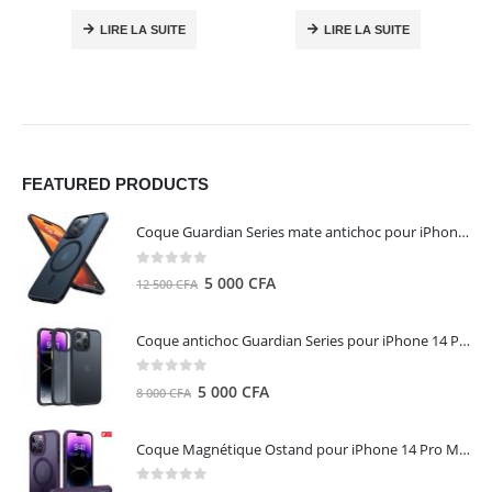
LIRE LA SUITE
LIRE LA SUITE
FEATURED PRODUCTS
Coque Guardian Series mate antichoc pour iPhone 15 Pro Max avec Magsafe Noir - Torras
0
out of 5
Le
Le
5 000
CFA
12 500
CFA
prix
prix
initial
actuel
Coque antichoc Guardian Series pour iPhone 14 Pro Max - TORRAS
était :
est :
12
5
0
out of 5
Le
Le
5 000
CFA
8 000
CFA
500 CFA.
000 CFA.
prix
prix
initial
actuel
Coque Magnétique Ostand pour iPhone 14 Pro Max - Violet Foncé - TORRAS
était :
est :
8
5