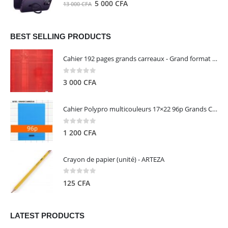
0
out of 5
Le
Le
5 000
CFA
13 000
CFA
000 CFA.
000 CFA.
prix
prix
initial
actuel
était :
est :
BEST SELLING PRODUCTS
13
5
Cahier 192 pages grands carreaux - Grand format - Brochure dos toilé - 24x32 cm - Papier blanc 90 g - Couverture carte pelliculée couleur aléatoire - Clairefontaine
000 CFA.
000 CFA.
0
out of 5
3 000
CFA
Cahier Polypro multicouleurs 17×22 96p Grands Carreaux Séyès 90g - CALLIGRAPHE
0
out of 5
1 200
CFA
Crayon de papier (unité) - ARTEZA
0
out of 5
125
CFA
LATEST PRODUCTS