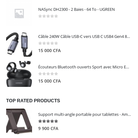
NASync DH2300 - 2 Baies - 64 To - UGREEN
0
out of 5
Câble 240W Câble USB-C vers USB C USB4 Gen4 80Gbps pour Thunderbolt 5/4/3, Premium 18K double écran triple 4K PD3.1 - UGREEN
0
out of 5
15 000
CFA
Écouteurs Bluetooth ouverts Sport avec Micro ENC IPX5 – HiTune S3 UGREEN 45785
0
out of 5
15 000
CFA
TOP RATED PRODUCTS
Support multi-angle portable pour tablettes - Amazon Basics
5.00
out of 5
9 900
CFA