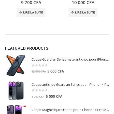
0
out of 5
5.00
out of 5
9 700
CFA
10 000
CFA
LIRE LA SUITE
LIRE LA SUITE
FEATURED PRODUCTS
Coque Guardian Series mate antichoc pour iPhone 15 Pro Max avec Magsafe Noir - Torras
0
out of 5
Le
Le
5 000
CFA
12 500
CFA
prix
prix
initial
actuel
Coque antichoc Guardian Series pour iPhone 14 Pro Max - TORRAS
était :
est :
12
5
0
out of 5
Le
Le
5 000
CFA
8 000
CFA
500 CFA.
000 CFA.
prix
prix
initial
actuel
Coque Magnétique Ostand pour iPhone 14 Pro Max - Violet Foncé - TORRAS
était :
est :