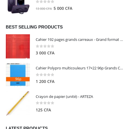
8
5
0
out of 5
Le
Le
5 000
CFA
13 000
CFA
000 CFA.
000 CFA.
prix
prix
initial
actuel
était :
est :
BEST SELLING PRODUCTS
13
5
Cahier 192 pages grands carreaux - Grand format - Brochure dos toilé - 24x32 cm - Papier blanc 90 g - Couverture carte pelliculée couleur aléatoire - Clairefontaine
000 CFA.
000 CFA.
0
out of 5
3 000
CFA
Cahier Polypro multicouleurs 17×22 96p Grands Carreaux Séyès 90g - CALLIGRAPHE
0
out of 5
1 200
CFA
Crayon de papier (unité) - ARTEZA
0
out of 5
125
CFA
LATEST PRODUCTS