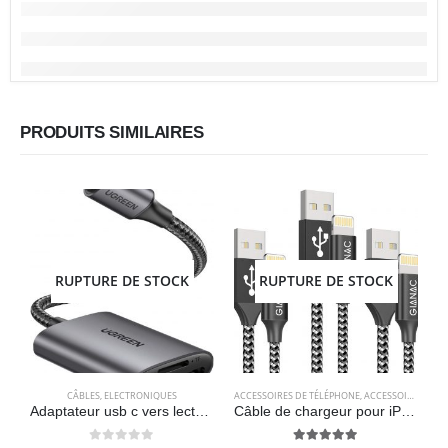
PRODUITS SIMILAIRES
RUPTURE DE STOCK
RUPTURE DE STOCK
CÂBLES
,
ELECTRONIQUES
ACCESSOIRES DE TÉLÉPHONE
,
ACCESSOIRES POUR ORDINATEUR
A
Adaptateur usb c vers lecteur de carte sd/MicroSD 3.0 – UGREEN
Câble de chargeur pour iPhone, paquet de 3 [0.5M 1M 2M] – GIANAC