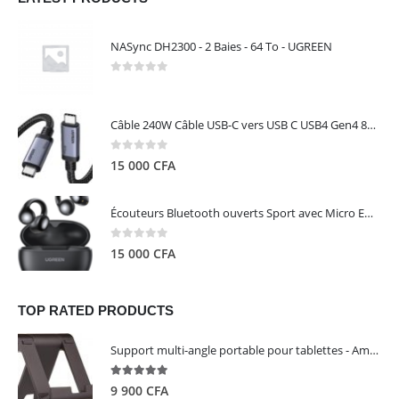
NASync DH2300 - 2 Baies - 64 To - UGREEN
0
out of 5
Câble 240W Câble USB-C vers USB C USB4 Gen4 80Gbps pour Thunderbolt 5/4/3, Premium 18K double écran triple 4K PD3.1 - UGREEN
0
out of 5
15 000
CFA
Écouteurs Bluetooth ouverts Sport avec Micro ENC IPX5 – HiTune S3 UGREEN 45785
0
out of 5
15 000
CFA
TOP RATED PRODUCTS
Support multi-angle portable pour tablettes - Amazon Basics
5.00
out of 5
9 900
CFA