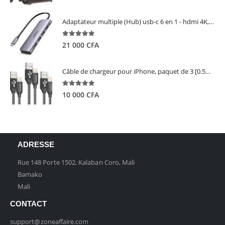
Adaptateur multiple (Hub) usb-c 6 en 1 - hdmi 4K, 3 ports USB 3.0 et lecteur de carte sd tf - UGREEN
5.00
out of 5
21 000
CFA
Câble de chargeur pour iPhone, paquet de 3 [0.5M 1M 2M] - GIANAC
5.00
out of 5
10 000
CFA
ADRESSE
Rue 148 Porte 1502, Kalaban Coro, Mali
Bamako
Mali
CONTACT
support@zoneaffaire.com