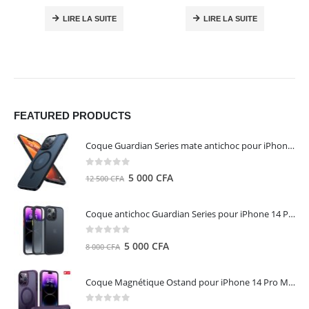
LIRE LA SUITE
LIRE LA SUITE
FEATURED PRODUCTS
Coque Guardian Series mate antichoc pour iPhone 15 Pro Max avec Magsafe Noir - Torras
0
out of 5
Le
Le
5 000
CFA
12 500
CFA
prix
prix
initial
actuel
Coque antichoc Guardian Series pour iPhone 14 Pro Max - TORRAS
était :
est :
12
5
0
out of 5
Le
Le
5 000
CFA
8 000
CFA
500 CFA.
000 CFA.
prix
prix
initial
actuel
Coque Magnétique Ostand pour iPhone 14 Pro Max - Violet Foncé - TORRAS
était :
est :
8
5