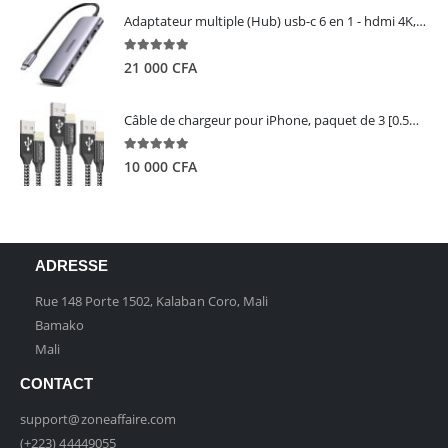
Adaptateur multiple (Hub) usb-c 6 en 1 - hdmi 4K, 3 ports USB 3.0 et lecteur de carte sd tf - UGREEN
5.00
out of 5
21 000
CFA
Câble de chargeur pour iPhone, paquet de 3 [0.5M 1M 2M] - GIANAC
5.00
out of 5
10 000
CFA
ADRESSE
Rue 148 Porte 1502, Kalaban Coro, Mali
Bamako
Mali
CONTACT
support@zoneaffaire.com
(+223) 44449055