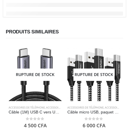
PRODUITS SIMILAIRES
RUPTURE DE STOCK
RUPTURE DE STOCK
ACCESSOIRES DE TÉLÉPHONE
,
ACCESSOIRES POUR ORDINATEUR
ACCESSOIRES DE TÉLÉPHONE
,
CÂBLES
,
CÂBLES
,
ACCESSOIRES POUR ORDINATEUR
,
ELECTRONIQU
A
Câble (1M) USB C vers USB C PD Charge Rapide 60W Nylon Tressé – UGREEN
Câble micro USB, paquet de 3 [2 Mètre] – GIANAC
0
out of 5
0
out of 5
4 500
CFA
6 000
CFA