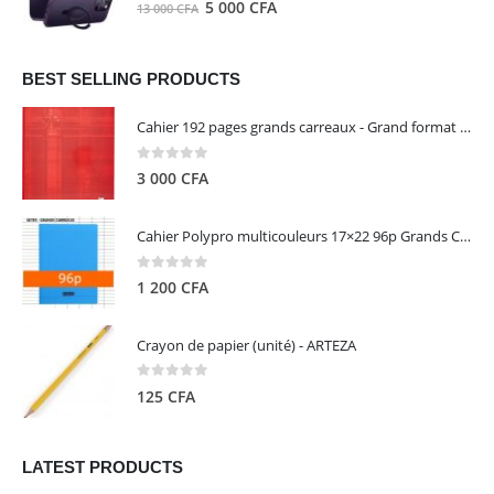
0
out of 5
Le
Le
5 000
CFA
13 000
CFA
000 CFA.
000 CFA.
prix
prix
initial
actuel
était :
est :
BEST SELLING PRODUCTS
13
5
Cahier 192 pages grands carreaux - Grand format - Brochure dos toilé - 24x32 cm - Papier blanc 90 g - Couverture carte pelliculée couleur aléatoire - Clairefontaine
000 CFA.
000 CFA.
0
out of 5
3 000
CFA
Cahier Polypro multicouleurs 17×22 96p Grands Carreaux Séyès 90g - CALLIGRAPHE
0
out of 5
1 200
CFA
Crayon de papier (unité) - ARTEZA
0
out of 5
125
CFA
LATEST PRODUCTS