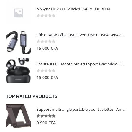
NASync DH2300 - 2 Baies - 64 To - UGREEN
0
out of 5
Câble 240W Câble USB-C vers USB C USB4 Gen4 80Gbps pour Thunderbolt 5/4/3, Premium 18K double écran triple 4K PD3.1 - UGREEN
0
out of 5
15 000
CFA
Écouteurs Bluetooth ouverts Sport avec Micro ENC IPX5 – HiTune S3 UGREEN 45785
0
out of 5
15 000
CFA
TOP RATED PRODUCTS
Support multi-angle portable pour tablettes - Amazon Basics
5.00
out of 5
9 900
CFA