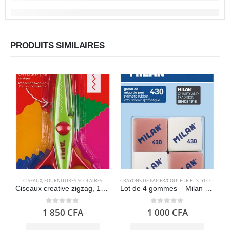
PRODUITS SIMILAIRES
CISEAUX
,
FOURNITURES SCOLAIRES
CRAYONS DE PAPIER/COULEUR ET STYLOS
,
FOURN
Ciseaux creative zigzag, 13 cm, multicolore – APLI Kids
Lot de 4 gommes – Milan BMM9215
0
out of 5
0
out of 5
1 850
CFA
1 000
CFA