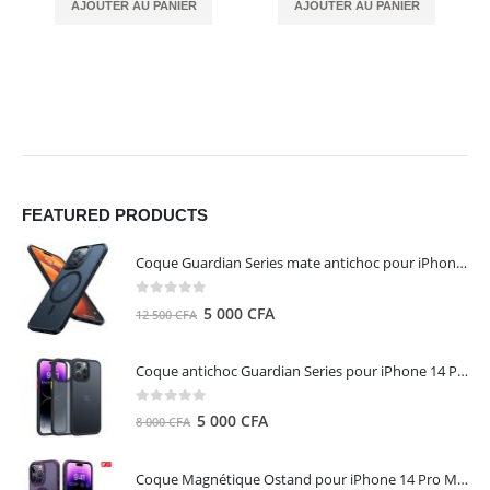
AJOUTER AU PANIER
AJOUTER AU PANIER
FEATURED PRODUCTS
Coque Guardian Series mate antichoc pour iPhone 15 Pro Max avec Magsafe Noir - Torras
0
out of 5
Le
Le
5 000
CFA
12 500
CFA
prix
prix
initial
actuel
Coque antichoc Guardian Series pour iPhone 14 Pro Max - TORRAS
était :
est :
12
5
0
out of 5
Le
Le
5 000
CFA
8 000
CFA
500 CFA.
000 CFA.
prix
prix
initial
actuel
Coque Magnétique Ostand pour iPhone 14 Pro Max - Violet Foncé - TORRAS