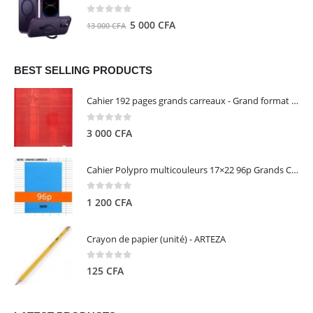
était :
est :
8
5
0
out of 5
Le
Le
5 000
CFA
13 000
CFA
000 CFA.
000 CFA.
prix
prix
initial
actuel
était :
est :
BEST SELLING PRODUCTS
13
5
Cahier 192 pages grands carreaux - Grand format - Brochure dos toilé - 24x32 cm - Papier blanc 90 g - Couverture carte pelliculée couleur aléatoire - Clairefontaine
000 CFA.
000 CFA.
0
out of 5
3 000
CFA
Cahier Polypro multicouleurs 17×22 96p Grands Carreaux Séyès 90g - CALLIGRAPHE
0
out of 5
1 200
CFA
Crayon de papier (unité) - ARTEZA
0
out of 5
125
CFA