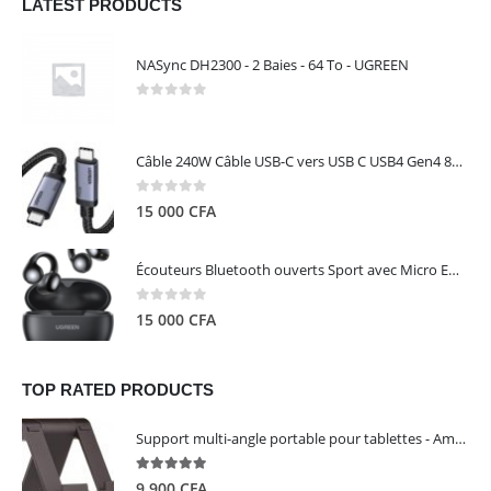
LATEST PRODUCTS
NASync DH2300 - 2 Baies - 64 To - UGREEN
0
out of 5
Câble 240W Câble USB-C vers USB C USB4 Gen4 80Gbps pour Thunderbolt 5/4/3, Premium 18K double écran triple 4K PD3.1 - UGREEN
0
out of 5
15 000
CFA
Écouteurs Bluetooth ouverts Sport avec Micro ENC IPX5 – HiTune S3 UGREEN 45785
0
out of 5
15 000
CFA
TOP RATED PRODUCTS
Support multi-angle portable pour tablettes - Amazon Basics
5.00
out of 5
9 900
CFA