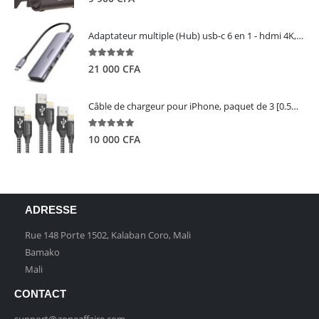
Adaptateur multiple (Hub) usb-c 6 en 1 - hdmi 4K, 3 ports USB 3.0 et lecteur de carte sd tf - UGREEN
5.00
out of 5
21 000
CFA
Câble de chargeur pour iPhone, paquet de 3 [0.5M 1M 2M] - GIANAC
5.00
out of 5
10 000
CFA
ADRESSE
Rue 148 Porte 1502, Kalaban Coro, Mali
Bamako
Mali
CONTACT