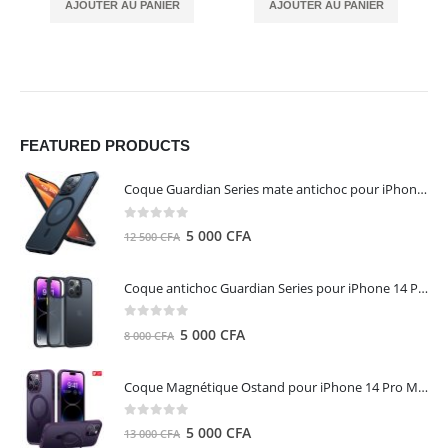
AJOUTER AU PANIER
AJOUTER AU PANIER
FEATURED PRODUCTS
Coque Guardian Series mate antichoc pour iPhone 15 Pro Max avec Magsafe Noir - Torras
0
out of 5
Le
Le
5 000
CFA
12 500
CFA
prix
prix
initial
actuel
Coque antichoc Guardian Series pour iPhone 14 Pro Max - TORRAS
était :
est :
12
5
0
out of 5
Le
Le
5 000
CFA
8 000
CFA
500 CFA.
000 CFA.
prix
prix
initial
actuel
Coque Magnétique Ostand pour iPhone 14 Pro Max - Violet Foncé - TORRAS
était :
est :
8
5
0
out of 5
Le
Le
5 000
CFA
13 000
CFA
000 CFA.
000 CFA.