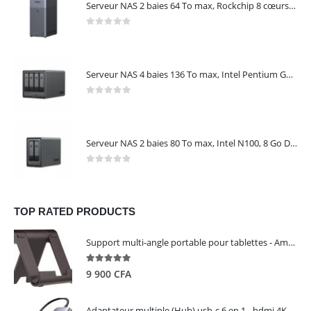
Serveur NAS 2 baies 64 To max, Rockchip 8 cœurs, 4 Go LPDDR4X, Gigabit Ethernet, HDMI 4K, sans disques – NASync DH2300 UGREEN 95087
0
out of 5
Serveur NAS 4 baies 136 To max, Intel Pentium Gold 8505, 8 Go DDR5, 10 GbE + 2,5 GbE, sans disques – NASync DXP4800 Plus UGREEN 35260
0
out of 5
Serveur NAS 2 baies 80 To max, Intel N100, 8 Go DDR5, 2,5 GbE, sans disques – NASync DXP2800 UGREEN 25242
0
out of 5
TOP RATED PRODUCTS
Support multi-angle portable pour tablettes - Amazon Basics
5.00
out of 5
9 900
CFA
Adaptateur multiple (Hub) usb-c 6 en 1 - hdmi 4K, 3 ports USB 3.0 et lecteur de carte sd tf - UGREEN