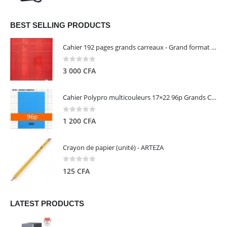
prix
prix
initial
actuel
était :
est :
BEST SELLING PRODUCTS
13
5
Cahier 192 pages grands carreaux - Grand format - Brochure dos toilé - 24x32 cm - Papier blanc 90 g - Couverture carte pelliculée couleur aléatoire - Clairefontaine
000 CFA.
000 CFA.
0
out of 5
3 000
CFA
Cahier Polypro multicouleurs 17×22 96p Grands Carreaux Séyès 90g - CALLIGRAPHE
0
out of 5
1 200
CFA
Crayon de papier (unité) - ARTEZA
0
out of 5
125
CFA
LATEST PRODUCTS