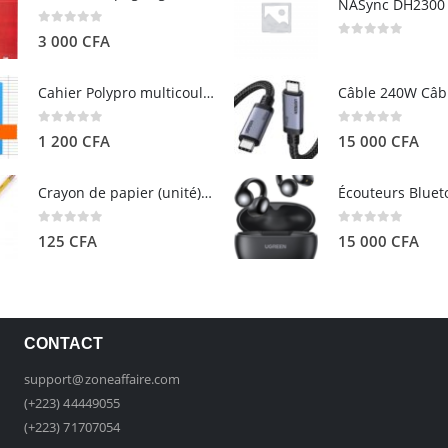
0
out of 5
3 000
CFA
0
out of 5
Cahier Polypro multicouleurs 17×22 96p Grands Carreaux Séyès 90g - CALLIGRAPHE
0
out of 5
0
out of 5
1 200
CFA
15 000
CFA
Crayon de papier (unité) - ARTEZA
0
out of 5
0
out of 5
125
CFA
15 000
CFA
CONTACT
support@zoneaffaire.com
(+223) 44449055
(+223) 71707054