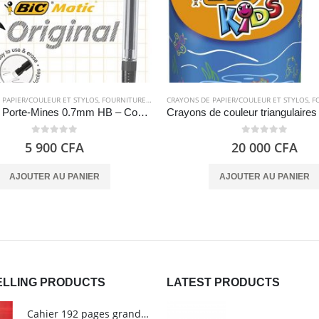
 PAPIER/COULEUR ET STYLOS
,
FOURNITURES SCOLAIRES
CRAYONS DE PAPIER/COULEUR ET STYLOS
,
PAPETERIES
,
FOU
Criterium Porte-Mines 0.7mm HB – Couleurs Assorties, Pochette de 10 – BIC
0
out of 5
0
out of 5
5 900
CFA
20 000
CFA
AJOUTER AU PANIER
AJOUTER AU PANIER
ELLING PRODUCTS
LATEST PRODUCTS
Cahier 192 pages grands carreaux - Grand format - Brochure dos toilé - 24x32 cm - Papier blanc 90 g - Couverture carte pelliculée couleur aléatoire - Clairefontaine