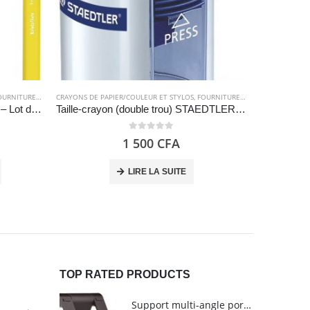
RNITURES SCOLAIRES
CRAYONS DE PAPIER/COULEUR ET STYLOS
,
FOURNITURES SCOLAIRES
CI
Crayons de couleur triangulaires – Lot de 48 crayons de couleurs assorties – BIC Kids Evolution ECOlutions
Taille-crayon (double trou) STAEDTLER 512001
0
out of 5
1 500
CFA
LIRE LA SUITE
TOP RATED PRODUCTS
Support multi-angle portable pour tablettes - Amazon Basics