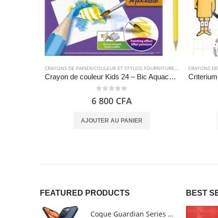
CRAYONS DE PAPIER/COULEUR ET STYLOS
,
FOURNITURES SCOLAIRES
CRAYONS DE
Crayon de couleur Kids 24 – Bic Aquacouleur
0
out of 5
6 800
CFA
AJOUTER AU PANIER
FEATURED PRODUCTS
BEST S
Coque Guardian Series mate antichoc pour iPhone 15 Pro Max avec Magsafe Noir - Torras