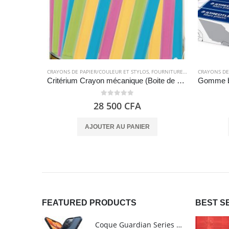
CRAYONS DE PAPIER/COULEUR ET STYLOS
,
FOURNITURES SCOLAIRES
CRAYONS DE
Critérium Crayon mécanique (Boite de 60 unités), couleurs assorties – BIC Matic Fun
0
out of 5
28 500
CFA
AJOUTER AU PANIER
FEATURED PRODUCTS
BEST S
Coque Guardian Series mate antichoc pour iPhone 15 Pro Max avec Magsafe Noir - Torras