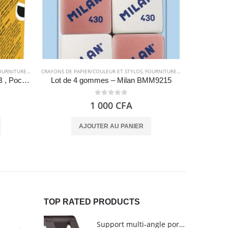
RNITURES SCOLAIRES
CRAYONS DE PAPIER/COULEUR ET STYLOS
,
FOURNITURES SCOLAIRES
CRAYONS DE P
Criterium Porte-Mines 0.7mm HB , Pochette de 12 – BIC
Lot de 4 gommes – Milan BMM9215
0
out of 5
1 000
CFA
AJOUTER AU PANIER
TOP RATED PRODUCTS
Support multi-angle portable pour tablettes - Amazon Basics