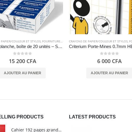
 PAPIER/COULEUR ET STYLOS
,
FOURNITURES SCOLAIRES
CRAYONS DE PAPIER/COULEUR ET STYLOS
,
FOU
Gomme blanche, boîte de 20 unités – Staedtler Mars Plastic 526 50
0
out of 5
0
out of 5
15 200
CFA
6 000
CFA
AJOUTER AU PANIER
AJOUTER AU PANIER
ELLING PRODUCTS
LATEST PRODUCTS
Cahier 192 pages grands carreaux - Grand format - Brochure dos toilé - 24x32 cm - Papier blanc 90 g - Couverture carte pelliculée couleur aléatoire - Clairefontaine