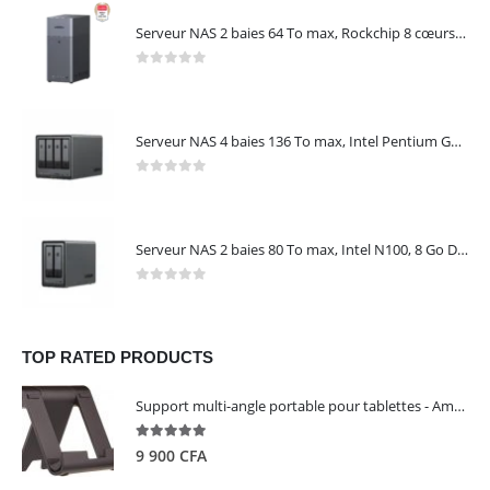
Serveur NAS 2 baies 64 To max, Rockchip 8 cœurs, 4 Go LPDDR4X, Gigabit Ethernet, HDMI 4K, sans disques – NASync DH2300 UGREEN 95087
0
out of 5
Serveur NAS 4 baies 136 To max, Intel Pentium Gold 8505, 8 Go DDR5, 10 GbE + 2,5 GbE, sans disques – NASync DXP4800 Plus UGREEN 35260
0
out of 5
Serveur NAS 2 baies 80 To max, Intel N100, 8 Go DDR5, 2,5 GbE, sans disques – NASync DXP2800 UGREEN 25242
0
out of 5
TOP RATED PRODUCTS
Support multi-angle portable pour tablettes - Amazon Basics
5.00
out of 5
9 900
CFA