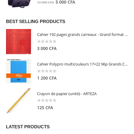
0
out of 5
Le
Le
5 000
CFA
13 000
CFA
000 CFA.
000 CFA.
prix
prix
initial
actuel
était :
est :
BEST SELLING PRODUCTS
13
5
Cahier 192 pages grands carreaux - Grand format - Brochure dos toilé - 24x32 cm - Papier blanc 90 g - Couverture carte pelliculée couleur aléatoire - Clairefontaine
000 CFA.
000 CFA.
0
out of 5
3 000
CFA
Cahier Polypro multicouleurs 17×22 96p Grands Carreaux Séyès 90g - CALLIGRAPHE
0
out of 5
1 200
CFA
Crayon de papier (unité) - ARTEZA
0
out of 5
125
CFA
LATEST PRODUCTS