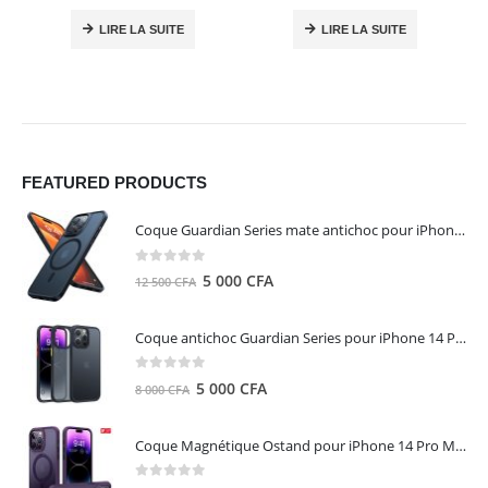
LIRE LA SUITE
LIRE LA SUITE
FEATURED PRODUCTS
Coque Guardian Series mate antichoc pour iPhone 15 Pro Max avec Magsafe Noir - Torras
0
out of 5
Le
Le
5 000
CFA
12 500
CFA
prix
prix
initial
actuel
Coque antichoc Guardian Series pour iPhone 14 Pro Max - TORRAS
était :
est :
12
5
0
out of 5
Le
Le
5 000
CFA
8 000
CFA
500 CFA.
000 CFA.
prix
prix
initial
actuel
Coque Magnétique Ostand pour iPhone 14 Pro Max - Violet Foncé - TORRAS
était :
est :
8
5