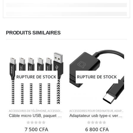
PRODUITS SIMILAIRES
RUPTURE DE STOCK
RUPTURE DE STOCK
ACCESSOIRES DE TÉLÉPHONE
,
ACCESSOIRES POUR ORDINATEUR
ACCESSOIRES POUR ORDINATEUR
,
CÂBLES
,
CÂBLES
,
,
ELECTRONIQU
ADAPTATEURS
A
Câble micro USB, paquet de 5 [0,25 m + 0,5 m + 1 m + 2 m + 3 m] – GIANAC
Adaptateur usb type-c vers usb 3.0, adaptateur thunderbolt 3 vers usb femelle – Noir – Nonda
0
out of 5
0
out of 5
7 500
CFA
6 800
CFA