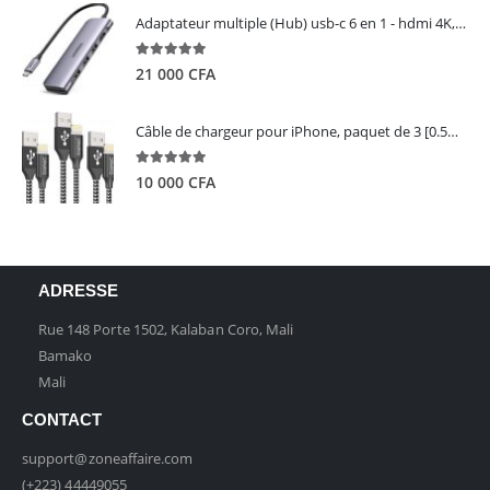
Adaptateur multiple (Hub) usb-c 6 en 1 - hdmi 4K, 3 ports USB 3.0 et lecteur de carte sd tf - UGREEN
5.00
out of 5
21 000
CFA
Câble de chargeur pour iPhone, paquet de 3 [0.5M 1M 2M] - GIANAC
5.00
out of 5
10 000
CFA
ADRESSE
Rue 148 Porte 1502, Kalaban Coro, Mali
Bamako
Mali
CONTACT
support@zoneaffaire.com
(+223) 44449055