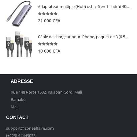
Adaptateur multiple (Hub) usb-c 6 en 1 - hdmi 4K, 3 ports USB 3.0 et lecteur de carte sd tf - UGREEN
5.00
out of 5
21 000
CFA
Câble de chargeur pour iPhone, paquet de 3 [0.5M 1M 2M] - GIANAC
5.00
out of 5
10 000
CFA
ADRESSE
Rue 148 Porte 1502, Kalaban Coro, Mali
Bamako
Mali
CONTACT
support@zoneaffaire.com
(+223) 44449055