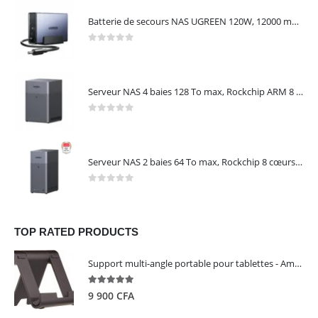
Batterie de secours NAS UGREEN 120W, 12000 mAh, transfert 0 seconde, protection contre les coupures – UGREEN US3000
0
out of 5
Serveur NAS 4 baies 128 To max, Rockchip ARM 8 cœurs, 8 Go LPDDR4X, 2,5 GbE, HDMI 4K, sans disques – NASync DH4300 Plus UGREEN 65652
0
out of 5
Serveur NAS 2 baies 64 To max, Rockchip 8 cœurs, 4 Go LPDDR4X, Gigabit Ethernet, HDMI 4K, sans disques – NASync DH2300 UGREEN 95087
0
out of 5
TOP RATED PRODUCTS
Support multi-angle portable pour tablettes - Amazon Basics
5.00
out of 5
9 900
CFA