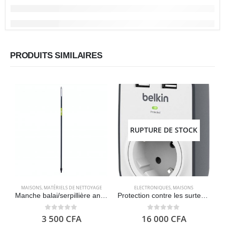
PRODUITS SIMILAIRES
RUPTURE DE STOCK
MAISONS
,
MATÉRIELS DE NETTOYAGE
ELECTRONIQUES
,
MAISONS
Manche balai/serpillière antidérapant 140 cm balai / vadrouille – Bosque Verde
Protection contre les surtensions avec une prise et 2 ports de charge USB Belkin BSV103 SurgeCube
0
out of 5
0
out of 5
3 500
CFA
16 000
CFA