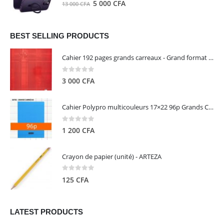
0
out of 5
Le
Le
5 000
CFA
13 000
CFA
000 CFA.
000 CFA.
prix
prix
initial
actuel
était :
est :
BEST SELLING PRODUCTS
13
5
Cahier 192 pages grands carreaux - Grand format - Brochure dos toilé - 24x32 cm - Papier blanc 90 g - Couverture carte pelliculée couleur aléatoire - Clairefontaine
000 CFA.
000 CFA.
0
out of 5
3 000
CFA
Cahier Polypro multicouleurs 17×22 96p Grands Carreaux Séyès 90g - CALLIGRAPHE
0
out of 5
1 200
CFA
Crayon de papier (unité) - ARTEZA
0
out of 5
125
CFA
LATEST PRODUCTS