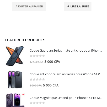
AJOUTER AU PANIER
LIRE LA SUITE
FEATURED PRODUCTS
Coque Guardian Series mate antichoc pour iPhone 15 Pro Max avec Magsafe Noir - Torras
0
out of 5
Le
Le
5 000
CFA
12 500
CFA
prix
prix
initial
actuel
Coque antichoc Guardian Series pour iPhone 14 Pro Max - TORRAS
était :
est :
12
5
0
out of 5
Le
Le
5 000
CFA
8 000
CFA
500 CFA.
000 CFA.
prix
prix
initial
actuel
Coque Magnétique Ostand pour iPhone 14 Pro Max - Violet Foncé - TORRAS
était :
est :
8
5