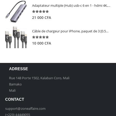
Adaptateur multiple (Hub) usb-c 6 en 1 - hdmi 4K, 3 ports USB 3.0 et lecteur de carte sd tf - UGREEN
5.00
out of 5
21 000
CFA
Câble de chargeur pour iPhone, paquet de 3 [0.5M 1M 2M] - GIANAC
5.00
out of 5
10 000
CFA
ADRESSE
Rue 148 Porte 1502, Kalaban Coro, Mali
Bamako
Mali
CONTACT
support@zoneaffaire.com
(+223) 44449055