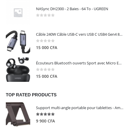
NASync DH2300 - 2 Baies - 64 To - UGREEN
0
out of 5
Câble 240W Câble USB-C vers USB C USB4 Gen4 80Gbps pour Thunderbolt 5/4/3, Premium 18K double écran triple 4K PD3.1 - UGREEN
0
out of 5
15 000
CFA
Écouteurs Bluetooth ouverts Sport avec Micro ENC IPX5 – HiTune S3 UGREEN 45785
0
out of 5
15 000
CFA
TOP RATED PRODUCTS
Support multi-angle portable pour tablettes - Amazon Basics
5.00
out of 5
9 900
CFA