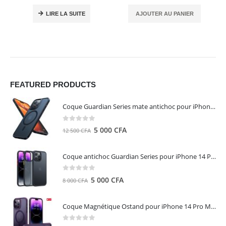
LIRE LA SUITE
AJOUTER AU PANIER
FEATURED PRODUCTS
Coque Guardian Series mate antichoc pour iPhone 15 Pro Max avec Magsafe Noir - Torras
0
out of 5
Le
Le
5 000
CFA
12 500
CFA
prix
prix
initial
actuel
Coque antichoc Guardian Series pour iPhone 14 Pro Max - TORRAS
était :
est :
12
5
0
out of 5
Le
Le
5 000
CFA
8 000
CFA
500 CFA.
000 CFA.
prix
prix
initial
actuel
Coque Magnétique Ostand pour iPhone 14 Pro Max - Violet Foncé - TORRAS
était :
est :
8
5