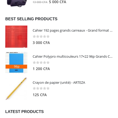
0
out of 5
Le
Le
5 000
CFA
13 000
CFA
000 CFA.
000 CFA.
prix
prix
initial
actuel
était :
est :
BEST SELLING PRODUCTS
13
5
Cahier 192 pages grands carreaux - Grand format - Brochure dos toilé - 24x32 cm - Papier blanc 90 g - Couverture carte pelliculée couleur aléatoire - Clairefontaine
000 CFA.
000 CFA.
0
out of 5
3 000
CFA
Cahier Polypro multicouleurs 17×22 96p Grands Carreaux Séyès 90g - CALLIGRAPHE
0
out of 5
1 200
CFA
Crayon de papier (unité) - ARTEZA
0
out of 5
125
CFA
LATEST PRODUCTS