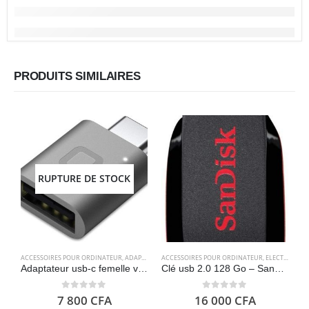
PRODUITS SIMILAIRES
RUPTURE DE STOCK
A
ACCESSOIRES POUR ORDINATEUR
,
ADAPTATEURS
ACCESSOIRES POUR ORDINATEUR
,
ELECTRONIQUES
,
ELECTRONIQUES
Adaptateur usb-c femelle vers usb 3.0 mâle – Nonda
Clé usb 2.0 128 Go – SanDisk Cruzer Blade
0
out of 5
0
out of 5
7 800
CFA
16 000
CFA