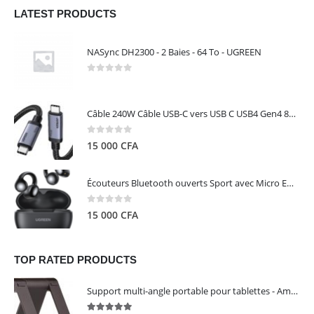
LATEST PRODUCTS
NASync DH2300 - 2 Baies - 64 To - UGREEN
0
out of 5
Câble 240W Câble USB-C vers USB C USB4 Gen4 80Gbps pour Thunderbolt 5/4/3, Premium 18K double écran triple 4K PD3.1 - UGREEN
0
out of 5
15 000
CFA
Écouteurs Bluetooth ouverts Sport avec Micro ENC IPX5 – HiTune S3 UGREEN 45785
0
out of 5
15 000
CFA
TOP RATED PRODUCTS
Support multi-angle portable pour tablettes - Amazon Basics