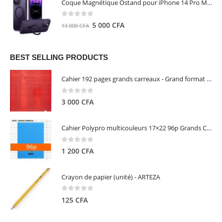
Coque Magnétique Ostand pour iPhone 14 Pro Max - Violet Foncé - TORRAS
était :
est :
8
5
0
out of 5
Le
Le
5 000
CFA
13 000
CFA
000 CFA.
000 CFA.
prix
prix
initial
actuel
était :
est :
BEST SELLING PRODUCTS
13
5
Cahier 192 pages grands carreaux - Grand format - Brochure dos toilé - 24x32 cm - Papier blanc 90 g - Couverture carte pelliculée couleur aléatoire - Clairefontaine
000 CFA.
000 CFA.
0
out of 5
3 000
CFA
Cahier Polypro multicouleurs 17×22 96p Grands Carreaux Séyès 90g - CALLIGRAPHE
0
out of 5
1 200
CFA
Crayon de papier (unité) - ARTEZA
0
out of 5
125
CFA