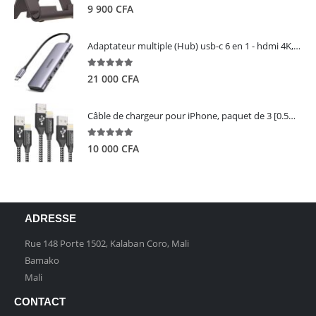
5.00
out of 5
9 900
CFA
Adaptateur multiple (Hub) usb-c 6 en 1 - hdmi 4K, 3 ports USB 3.0 et lecteur de carte sd tf - UGREEN
5.00
out of 5
21 000
CFA
Câble de chargeur pour iPhone, paquet de 3 [0.5M 1M 2M] - GIANAC
5.00
out of 5
10 000
CFA
ADRESSE
Rue 148 Porte 1502, Kalaban Coro, Mali
Bamako
Mali
CONTACT