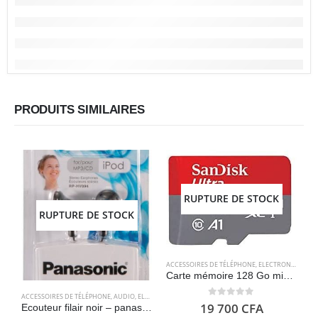
PRODUITS SIMILAIRES
RUPTURE DE STOCK
RUPTURE DE STOCK
ACCESSOIRES DE TÉLÉPHONE
,
ELECTRONIQUES
,
S
Carte mémoire 128 Go microSDXC avec adaptateur SD, jusqu’à 120 Mo/s – SanDisk Ultra
ACCESSOIRES DE TÉLÉPHONE
,
AUDIO
,
ELECTRONIQUES
A
0
out of 5
19 700
CFA
Ecouteur filair noir – panasonic