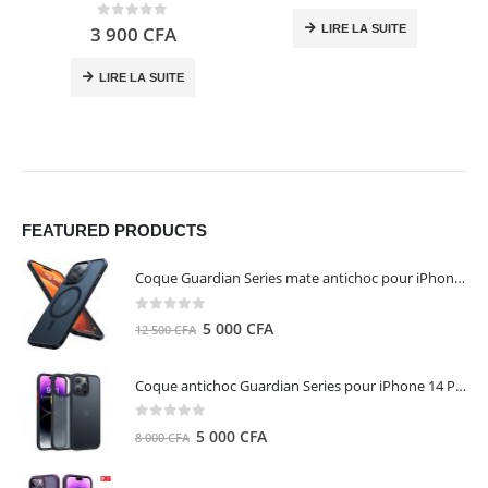
0
out of 5
LIRE LA SUITE
3 900
CFA
LIRE LA SUITE
FEATURED PRODUCTS
Coque Guardian Series mate antichoc pour iPhone 15 Pro Max avec Magsafe Noir - Torras
0
out of 5
Le
Le
5 000
CFA
12 500
CFA
prix
prix
initial
actuel
Coque antichoc Guardian Series pour iPhone 14 Pro Max - TORRAS
était :
est :
12
5
0
out of 5
Le
Le
5 000
CFA
8 000
CFA
500 CFA.
000 CFA.
prix
prix
initial
actuel