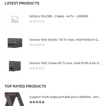
LATEST PRODUCTS
NASync DH2300 - 2 Baies - 64 To - UGREEN
0
out of 5
Serveur NAS 4 baies 136 To max, Intel Pentium Gold 8505, 8 Go DDR5, 10 GbE + 2,5 GbE, sans disques – NASync DXP4800 Plus UGREEN 35260
0
out of 5
Serveur NAS 2 baies 80 To max, Intel N100, 8 Go DDR5, 2,5 GbE, sans disques – NASync DXP2800 UGREEN 25242
0
out of 5
TOP RATED PRODUCTS
Support multi-angle portable pour tablettes - Amazon Basics