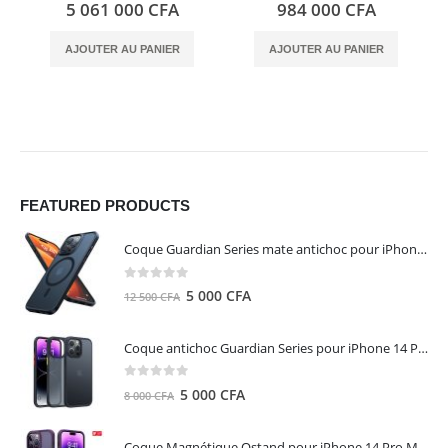
0
out of 5
0
out of 5
5 061 000
CFA
984 000
CFA
AJOUTER AU PANIER
AJOUTER AU PANIER
FEATURED PRODUCTS
Coque Guardian Series mate antichoc pour iPhone 15 Pro Max avec Magsafe Noir - Torras
0
out of 5
Le
Le
5 000
CFA
12 500
CFA
prix
prix
initial
actuel
Coque antichoc Guardian Series pour iPhone 14 Pro Max - TORRAS
était :
est :
12
5
0
out of 5
Le
Le
5 000
CFA
8 000
CFA
500 CFA.
000 CFA.
prix
prix
initial
actuel
Coque Magnétique Ostand pour iPhone 14 Pro Max - Violet Foncé - TORRAS