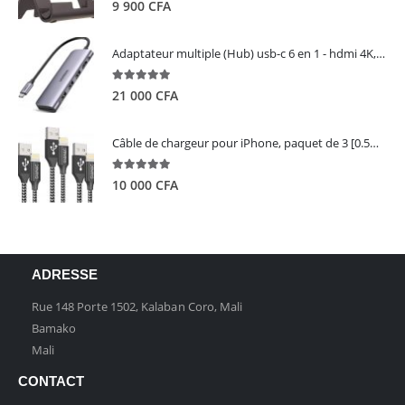
5.00
out of 5
9 900
CFA
Adaptateur multiple (Hub) usb-c 6 en 1 - hdmi 4K, 3 ports USB 3.0 et lecteur de carte sd tf - UGREEN
5.00
out of 5
21 000
CFA
Câble de chargeur pour iPhone, paquet de 3 [0.5M 1M 2M] - GIANAC
5.00
out of 5
10 000
CFA
ADRESSE
Rue 148 Porte 1502, Kalaban Coro, Mali
Bamako
Mali
CONTACT