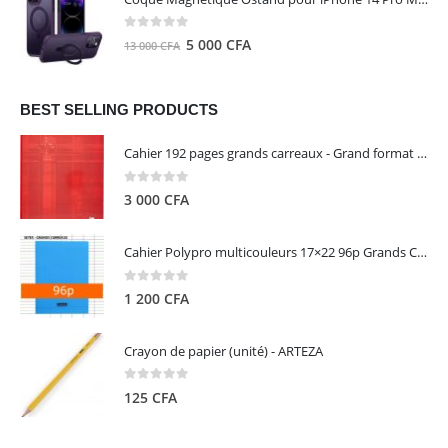
était :
est :
8
5
0
out of 5
Le
Le
5 000
CFA
13 000
CFA
000 CFA.
000 CFA.
prix
prix
initial
actuel
était :
est :
BEST SELLING PRODUCTS
13
5
Cahier 192 pages grands carreaux - Grand format - Brochure dos toilé - 24x32 cm - Papier blanc 90 g - Couverture carte pelliculée couleur aléatoire - Clairefontaine
000 CFA.
000 CFA.
0
out of 5
3 000
CFA
Cahier Polypro multicouleurs 17×22 96p Grands Carreaux Séyès 90g - CALLIGRAPHE
0
out of 5
1 200
CFA
Crayon de papier (unité) - ARTEZA
0
out of 5
125
CFA