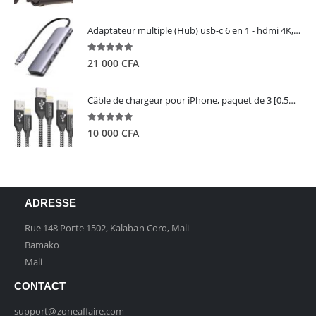
Adaptateur multiple (Hub) usb-c 6 en 1 - hdmi 4K, 3 ports USB 3.0 et lecteur de carte sd tf - UGREEN
5.00
out of 5
21 000
CFA
Câble de chargeur pour iPhone, paquet de 3 [0.5M 1M 2M] - GIANAC
5.00
out of 5
10 000
CFA
ADRESSE
Rue 148 Porte 1502, Kalaban Coro, Mali
Bamako
Mali
CONTACT
support@zoneaffaire.com