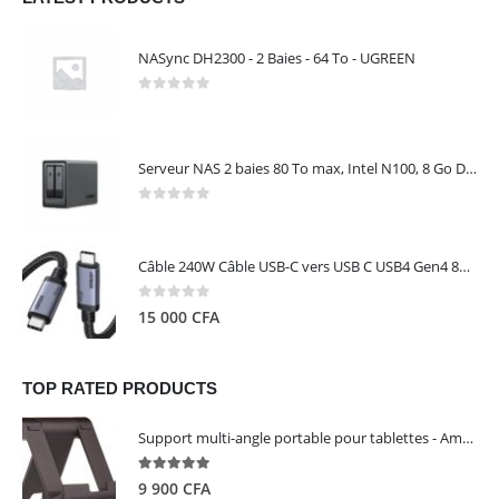
NASync DH2300 - 2 Baies - 64 To - UGREEN
0
out of 5
Serveur NAS 2 baies 80 To max, Intel N100, 8 Go DDR5, 2,5 GbE, sans disques – NASync DXP2800 UGREEN 25242
0
out of 5
Câble 240W Câble USB-C vers USB C USB4 Gen4 80Gbps pour Thunderbolt 5/4/3, Premium 18K double écran triple 4K PD3.1 - UGREEN
0
out of 5
15 000
CFA
TOP RATED PRODUCTS
Support multi-angle portable pour tablettes - Amazon Basics
5.00
out of 5
9 900
CFA