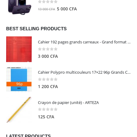
8
5
0
out of 5
Le
Le
5 000
CFA
13 000
CFA
000 CFA.
000 CFA.
prix
prix
initial
actuel
était :
est :
BEST SELLING PRODUCTS
13
5
Cahier 192 pages grands carreaux - Grand format - Brochure dos toilé - 24x32 cm - Papier blanc 90 g - Couverture carte pelliculée couleur aléatoire - Clairefontaine
000 CFA.
000 CFA.
0
out of 5
3 000
CFA
Cahier Polypro multicouleurs 17×22 96p Grands Carreaux Séyès 90g - CALLIGRAPHE
0
out of 5
1 200
CFA
Crayon de papier (unité) - ARTEZA
0
out of 5
125
CFA
LATEST PRODUCTS