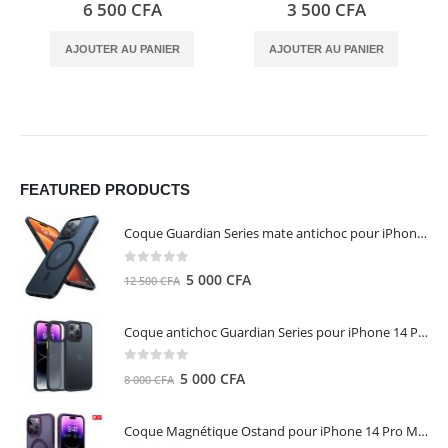
0
out of 5
0
out of 5
6 500
CFA
3 500
CFA
AJOUTER AU PANIER
AJOUTER AU PANIER
FEATURED PRODUCTS
Coque Guardian Series mate antichoc pour iPhone 15 Pro Max avec Magsafe Noir - Torras
0
out of 5
Le
Le
5 000
CFA
12 500
CFA
prix
prix
initial
actuel
Coque antichoc Guardian Series pour iPhone 14 Pro Max - TORRAS
était :
est :
12
5
0
out of 5
Le
Le
5 000
CFA
8 000
CFA
500 CFA.
000 CFA.
prix
prix
initial
actuel
Coque Magnétique Ostand pour iPhone 14 Pro Max - Violet Foncé - TORRAS
était :
est :