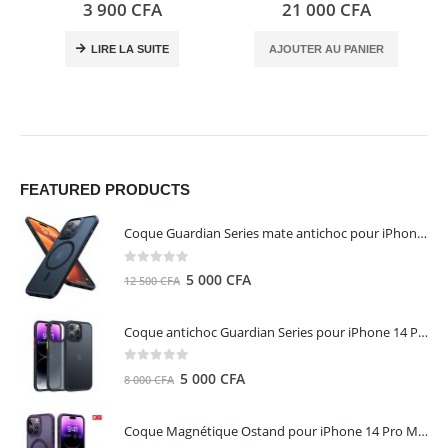
0
out of 5
5.00
out of 5
3 900
CFA
21 000
CFA
LIRE LA SUITE
AJOUTER AU PANIER
FEATURED PRODUCTS
Coque Guardian Series mate antichoc pour iPhone 15 Pro Max avec Magsafe Noir - Torras
0
out of 5
Le
Le
5 000
CFA
12 500
CFA
prix
prix
initial
actuel
Coque antichoc Guardian Series pour iPhone 14 Pro Max - TORRAS
était :
est :
12
5
0
out of 5
Le
Le
5 000
CFA
8 000
CFA
500 CFA.
000 CFA.
prix
prix
initial
actuel
Coque Magnétique Ostand pour iPhone 14 Pro Max - Violet Foncé - TORRAS
était :
est :