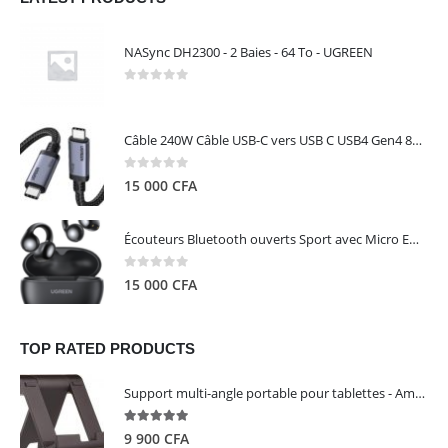
NASync DH2300 - 2 Baies - 64 To - UGREEN
0
out of 5
Câble 240W Câble USB-C vers USB C USB4 Gen4 80Gbps pour Thunderbolt 5/4/3, Premium 18K double écran triple 4K PD3.1 - UGREEN
0
out of 5
15 000
CFA
Écouteurs Bluetooth ouverts Sport avec Micro ENC IPX5 – HiTune S3 UGREEN 45785
0
out of 5
15 000
CFA
TOP RATED PRODUCTS
Support multi-angle portable pour tablettes - Amazon Basics
5.00
out of 5
9 900
CFA