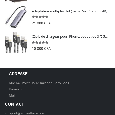
Adaptateur multiple (Hub) usb-c 6 en 1 - hdmi 4K, 3 ports USB 3.0 et lecteur de carte sd tf - UGREEN
5.00
out of 5
21 000
CFA
Câble de chargeur pour iPhone, paquet de 3 [0.5M 1M 2M] - GIANAC
5.00
out of 5
10 000
CFA
ADRESSE
Rue 148 Porte 1502, Kalaban Coro, Mali
Bamako
Mali
CONTACT
support@zoneaffaire.com