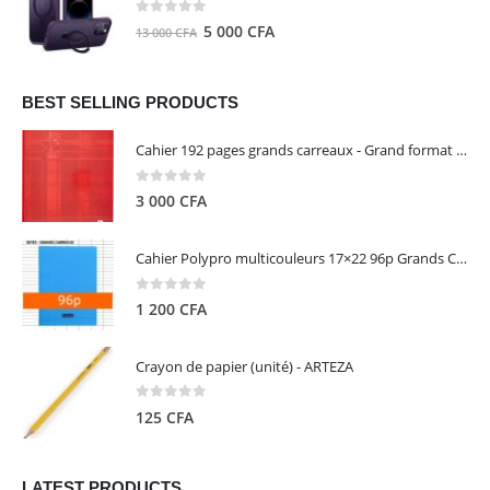
8
5
0
out of 5
Le
Le
5 000
CFA
13 000
CFA
000 CFA.
000 CFA.
prix
prix
initial
actuel
était :
est :
BEST SELLING PRODUCTS
13
5
Cahier 192 pages grands carreaux - Grand format - Brochure dos toilé - 24x32 cm - Papier blanc 90 g - Couverture carte pelliculée couleur aléatoire - Clairefontaine
000 CFA.
000 CFA.
0
out of 5
3 000
CFA
Cahier Polypro multicouleurs 17×22 96p Grands Carreaux Séyès 90g - CALLIGRAPHE
0
out of 5
1 200
CFA
Crayon de papier (unité) - ARTEZA
0
out of 5
125
CFA
LATEST PRODUCTS