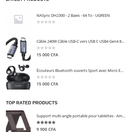
NASync DH2300 - 2 Baies - 64 To - UGREEN
0
out of 5
Câble 240W Câble USB-C vers USB C USB4 Gen4 80Gbps pour Thunderbolt 5/4/3, Premium 18K double écran triple 4K PD3.1 - UGREEN
0
out of 5
15 000
CFA
Écouteurs Bluetooth ouverts Sport avec Micro ENC IPX5 – HiTune S3 UGREEN 45785
0
out of 5
15 000
CFA
TOP RATED PRODUCTS
Support multi-angle portable pour tablettes - Amazon Basics
5.00
out of 5
9 900
CFA