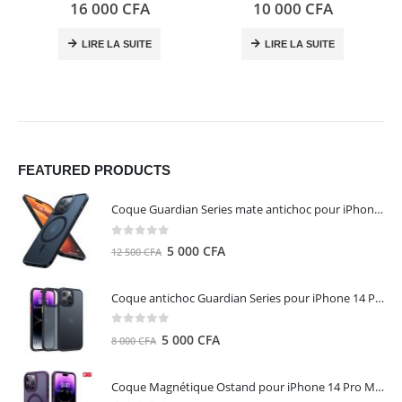
0
out of 5
5.00
out of 5
16 000
CFA
10 000
CFA
LIRE LA SUITE
LIRE LA SUITE
FEATURED PRODUCTS
Coque Guardian Series mate antichoc pour iPhone 15 Pro Max avec Magsafe Noir - Torras
0
out of 5
Le
Le
5 000
CFA
12 500
CFA
prix
prix
initial
actuel
Coque antichoc Guardian Series pour iPhone 14 Pro Max - TORRAS
était :
est :
12
5
0
out of 5
Le
Le
5 000
CFA
8 000
CFA
500 CFA.
000 CFA.
prix
prix
initial
actuel
Coque Magnétique Ostand pour iPhone 14 Pro Max - Violet Foncé - TORRAS
était :
est :