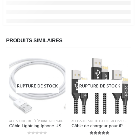
PRODUITS SIMILAIRES
RUPTURE DE STOCK
RUPTURE DE STOCK
ACCESSOIRES DE TÉLÉPHONE
,
ACCESSOIRES POUR ORDINATEUR
ACCESSOIRES DE TÉLÉPHONE
,
APPLE
,
CÂBLES
,
ACCESSOIRES POUR ORDINATEUR
,
CÂBLES
,
ELECT
A
Câble Lightning Iphone USB A 2.0 Original (1m ) – Apple
Câble de chargeur pour iPhone, paquet de 3 [0.5M 1M 2M] – GIANAC