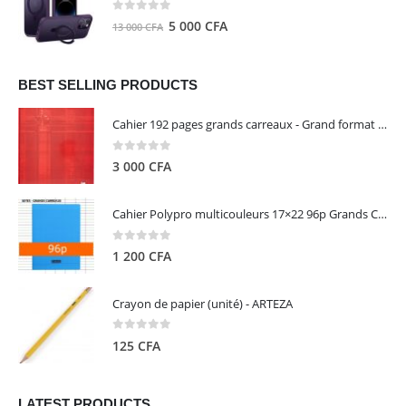
8
5
0
out of 5
Le
Le
5 000
CFA
13 000
CFA
000 CFA.
000 CFA.
prix
prix
initial
actuel
était :
est :
BEST SELLING PRODUCTS
13
5
Cahier 192 pages grands carreaux - Grand format - Brochure dos toilé - 24x32 cm - Papier blanc 90 g - Couverture carte pelliculée couleur aléatoire - Clairefontaine
000 CFA.
000 CFA.
0
out of 5
3 000
CFA
Cahier Polypro multicouleurs 17×22 96p Grands Carreaux Séyès 90g - CALLIGRAPHE
0
out of 5
1 200
CFA
Crayon de papier (unité) - ARTEZA
0
out of 5
125
CFA
LATEST PRODUCTS