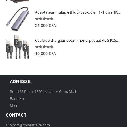
Adaptateur multiple (Hub) usb-c 6 en 1 - hdmi 4K, 3 ports USB 3.0 et lecteur de carte sd tf - UGREEN
5.00
out of 5
21 000
CFA
Câble de chargeur pour iPhone, paquet de 3 [0.5M 1M 2M] - GIANAC
5.00
out of 5
10 000
CFA
ADRESSE
Rue 148 Porte 1502, Kalaban Coro, Mali
Bamako
Mali
CONTACT
support@zoneaffaire.com