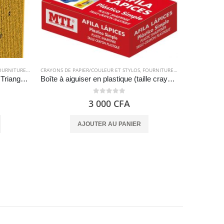
RNITURES SCOLAIRES
CRAYONS DE PAPIER/COULEUR ET STYLOS
,
FOURNITURES SCOLAIRES
CRAYONS DE P
Crayons Papier d’Apprentissage Triangulaires – Bic Kids
Boîte à aiguiser en plastique (taille crayon) – paquet de 24 – MTL 79567
0
out of 5
3 000
CFA
AJOUTER AU PANIER