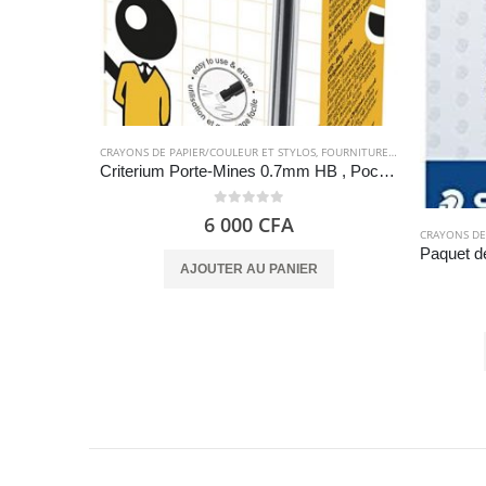
CRAYONS DE PAPIER/COULEUR ET STYLOS
,
FOURNITURES SCOLAIRES
Criterium Porte-Mines 0.7mm HB , Pochette de 12 – BIC
0
out of 5
6 000
CFA
CRAYONS DE
AJOUTER AU PANIER