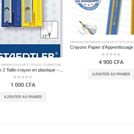
CRAYONS DE PAPIER/COULEUR ET STYLOS
,
FOU
0
out of 5
4 900
CFA
 PAPIER/COULEUR ET STYLOS
,
FOURNITURES SCOLAIRES
Paquet de 2 Taille-crayon en plastique – STAEDTLER
AJOUTER AU PANIER
0
out of 5
1 000
CFA
AJOUTER AU PANIER