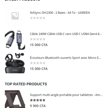
NASync DH2300 - 2 Baies - 64 To - UGREEN
0
out of 5
Câble 240W Câble USB-C vers USB C USB4 Gen4 80Gbps pour Thunderbolt 5/4/3, Premium 18K double écran triple 4K PD3.1 - UGREEN
0
out of 5
15 000
CFA
Écouteurs Bluetooth ouverts Sport avec Micro ENC IPX5 – HiTune S3 UGREEN 45785
0
out of 5
15 000
CFA
TOP RATED PRODUCTS
Support multi-angle portable pour tablettes - Amazon Basics
5.00
out of 5
9 900
CFA