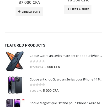
0
out of 5
37 000
CFA
LIRE LA SUITE
LIRE LA SUITE
FEATURED PRODUCTS
Coque Guardian Series mate antichoc pour iPhone 15 Pro Max avec Magsafe Noir - Torras
0
out of 5
Le
Le
5 000
CFA
12 500
CFA
prix
prix
initial
actuel
Coque antichoc Guardian Series pour iPhone 14 Pro Max - TORRAS
était :
est :
12
5
0
out of 5
Le
Le
5 000
CFA
8 000
CFA
500 CFA.
000 CFA.
prix
prix
initial
actuel
Coque Magnétique Ostand pour iPhone 14 Pro Max - Violet Foncé - TORRAS
était :
est :