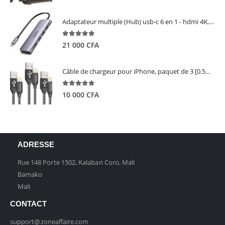
Adaptateur multiple (Hub) usb-c 6 en 1 - hdmi 4K, 3 ports USB 3.0 et lecteur de carte sd tf - UGREEN
5.00
out of 5
21 000
CFA
Câble de chargeur pour iPhone, paquet de 3 [0.5M 1M 2M] - GIANAC
5.00
out of 5
10 000
CFA
ADRESSE
Rue 148 Porte 1502, Kalaban Coro, Mali
Bamako
Mali
CONTACT
support@zoneaffaire.com