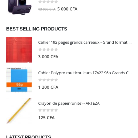
8
5
0
out of 5
Le
Le
5 000
CFA
13 000
CFA
000 CFA.
000 CFA.
prix
prix
initial
actuel
était :
est :
BEST SELLING PRODUCTS
13
5
Cahier 192 pages grands carreaux - Grand format - Brochure dos toilé - 24x32 cm - Papier blanc 90 g - Couverture carte pelliculée couleur aléatoire - Clairefontaine
000 CFA.
000 CFA.
0
out of 5
3 000
CFA
Cahier Polypro multicouleurs 17×22 96p Grands Carreaux Séyès 90g - CALLIGRAPHE
0
out of 5
1 200
CFA
Crayon de papier (unité) - ARTEZA
0
out of 5
125
CFA
LATEST PRODUCTS