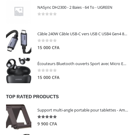
NASync DH2300 - 2 Baies - 64 To - UGREEN
0
out of 5
Câble 240W Câble USB-C vers USB C USB4 Gen4 80Gbps pour Thunderbolt 5/4/3, Premium 18K double écran triple 4K PD3.1 - UGREEN
0
out of 5
15 000
CFA
Écouteurs Bluetooth ouverts Sport avec Micro ENC IPX5 – HiTune S3 UGREEN 45785
0
out of 5
15 000
CFA
TOP RATED PRODUCTS
Support multi-angle portable pour tablettes - Amazon Basics
5.00
out of 5
9 900
CFA