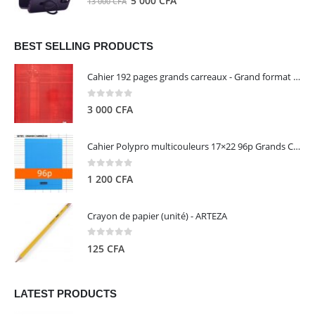
5 000
CFA
13 000
CFA
000 CFA.
000 CFA.
prix
prix
initial
actuel
était :
est :
BEST SELLING PRODUCTS
13
5
Cahier 192 pages grands carreaux - Grand format - Brochure dos toilé - 24x32 cm - Papier blanc 90 g - Couverture carte pelliculée couleur aléatoire - Clairefontaine
000 CFA.
000 CFA.
0
out of 5
3 000
CFA
Cahier Polypro multicouleurs 17×22 96p Grands Carreaux Séyès 90g - CALLIGRAPHE
0
out of 5
1 200
CFA
Crayon de papier (unité) - ARTEZA
0
out of 5
125
CFA
LATEST PRODUCTS