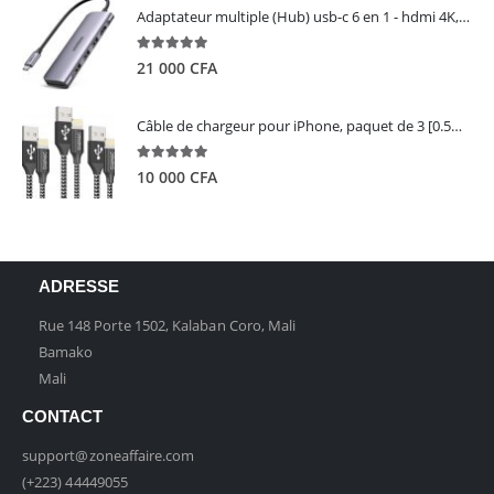
Adaptateur multiple (Hub) usb-c 6 en 1 - hdmi 4K, 3 ports USB 3.0 et lecteur de carte sd tf - UGREEN
5.00
out of 5
21 000
CFA
Câble de chargeur pour iPhone, paquet de 3 [0.5M 1M 2M] - GIANAC
5.00
out of 5
10 000
CFA
ADRESSE
Rue 148 Porte 1502, Kalaban Coro, Mali
Bamako
Mali
CONTACT
support@zoneaffaire.com
(+223) 44449055