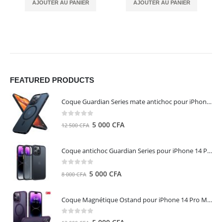
AJOUTER AU PANIER
AJOUTER AU PANIER
FEATURED PRODUCTS
Coque Guardian Series mate antichoc pour iPhone 15 Pro Max avec Magsafe Noir - Torras
0
out of 5
Le
Le
5 000
CFA
12 500
CFA
prix
prix
initial
actuel
Coque antichoc Guardian Series pour iPhone 14 Pro Max - TORRAS
était :
est :
12
5
0
out of 5
Le
Le
5 000
CFA
8 000
CFA
500 CFA.
000 CFA.
prix
prix
initial
actuel
Coque Magnétique Ostand pour iPhone 14 Pro Max - Violet Foncé - TORRAS
était :
est :
8
5
0
out of 5
Le
Le