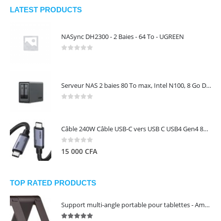
LATEST PRODUCTS
NASync DH2300 - 2 Baies - 64 To - UGREEN
0
out of 5
Serveur NAS 2 baies 80 To max, Intel N100, 8 Go DDR5, 2,5 GbE, sans disques – NASync DXP2800 UGREEN 25242
0
out of 5
Câble 240W Câble USB-C vers USB C USB4 Gen4 80Gbps pour Thunderbolt 5/4/3, Premium 18K double écran triple 4K PD3.1 - UGREEN
0
out of 5
15 000
CFA
TOP RATED PRODUCTS
Support multi-angle portable pour tablettes - Amazon Basics