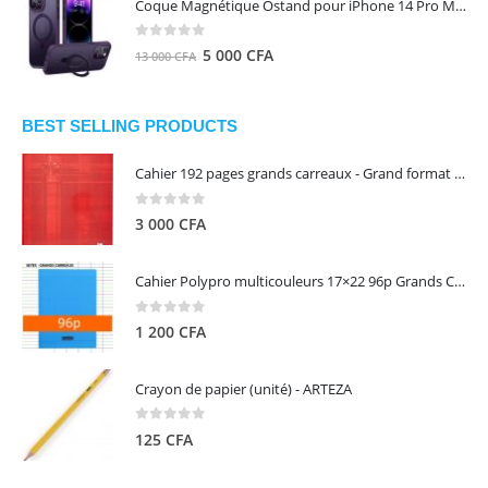
Coque Magnétique Ostand pour iPhone 14 Pro Max - Violet Foncé - TORRAS
était :
est :
8
5
0
out of 5
Le
Le
5 000
CFA
13 000
CFA
000 CFA.
000 CFA.
prix
prix
initial
actuel
était :
est :
BEST SELLING PRODUCTS
13
5
Cahier 192 pages grands carreaux - Grand format - Brochure dos toilé - 24x32 cm - Papier blanc 90 g - Couverture carte pelliculée couleur aléatoire - Clairefontaine
000 CFA.
000 CFA.
0
out of 5
3 000
CFA
Cahier Polypro multicouleurs 17×22 96p Grands Carreaux Séyès 90g - CALLIGRAPHE
0
out of 5
1 200
CFA
Crayon de papier (unité) - ARTEZA
0
out of 5
125
CFA