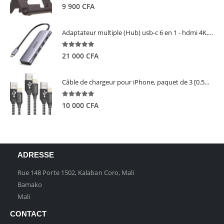
5.00
out of 5
9 900
CFA
Adaptateur multiple (Hub) usb-c 6 en 1 - hdmi 4K, 3 ports USB 3.0 et lecteur de carte sd tf - UGREEN
5.00
out of 5
21 000
CFA
Câble de chargeur pour iPhone, paquet de 3 [0.5M 1M 2M] - GIANAC
5.00
out of 5
10 000
CFA
ADRESSE
Rue 148 Porte 1502, Kalaban Coro, Mali
Bamako
Mali
CONTACT