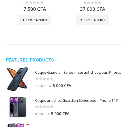
0
out of 5
0
out of 5
7 500
CFA
37 000
CFA
LIRE LA SUITE
LIRE LA SUITE
FEATURED PRODUCTS
Coque Guardian Series mate antichoc pour iPhone 15 Pro Max avec Magsafe Noir - Torras
0
out of 5
Le
Le
5 000
CFA
12 500
CFA
prix
prix
initial
actuel
Coque antichoc Guardian Series pour iPhone 14 Pro Max - TORRAS
était :
est :
12
5
0
out of 5
Le
Le
5 000
CFA
8 000
CFA
500 CFA.
000 CFA.
prix
prix
initial
actuel