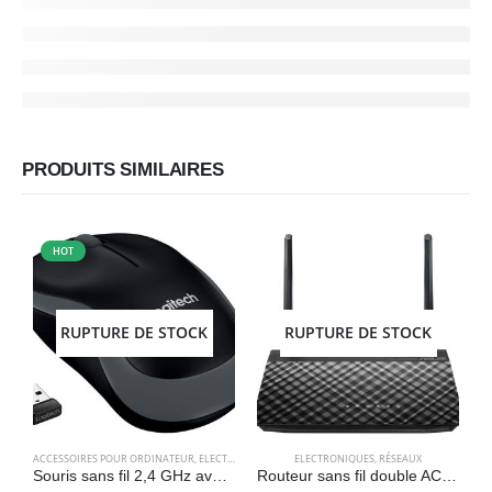
PRODUITS SIMILAIRES
HOT
RUPTURE DE STOCK
RUPTURE DE STOCK
ACCESSOIRES POUR ORDINATEUR
,
ELECTRONIQUES
,
SOURIS
ELECTRONIQUES
,
RÉSEAUX
A
Souris sans fil 2,4 GHz avec mini récepteur USB, batterie 12 mois, suivi optique 1000 DPI, ambidextre, gris – Logitech M185
Routeur sans fil double AC750 (USB 2.0, mode point d’accès et routeur sans fil, compatible OpenWrt) ASUS RT-AC51U