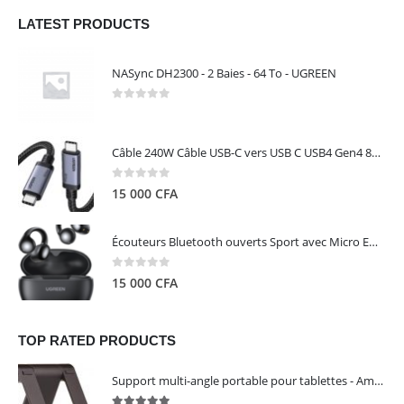
LATEST PRODUCTS
NASync DH2300 - 2 Baies - 64 To - UGREEN
0
out of 5
Câble 240W Câble USB-C vers USB C USB4 Gen4 80Gbps pour Thunderbolt 5/4/3, Premium 18K double écran triple 4K PD3.1 - UGREEN
0
out of 5
15 000
CFA
Écouteurs Bluetooth ouverts Sport avec Micro ENC IPX5 – HiTune S3 UGREEN 45785
0
out of 5
15 000
CFA
TOP RATED PRODUCTS
Support multi-angle portable pour tablettes - Amazon Basics