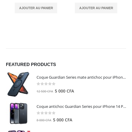
AJOUTER AU PANIER
AJOUTER AU PANIER
FEATURED PRODUCTS
Coque Guardian Series mate antichoc pour iPhone 15 Pro Max avec Magsafe Noir - Torras
0
out of 5
Le
Le
5 000
CFA
12 500
CFA
prix
prix
initial
actuel
Coque antichoc Guardian Series pour iPhone 14 Pro Max - TORRAS
était :
est :
12
5
0
out of 5
Le
Le
5 000
CFA
8 000
CFA
500 CFA.
000 CFA.
prix
prix