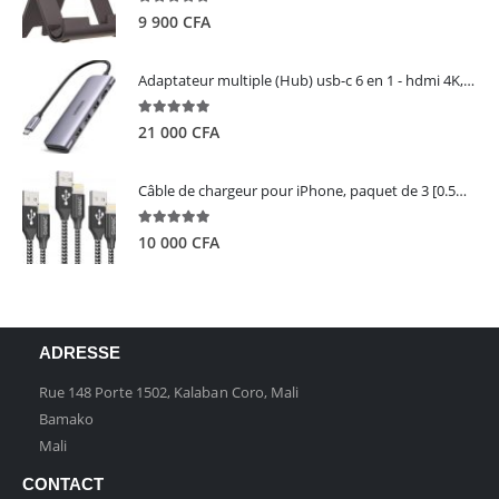
5.00
out of 5
9 900
CFA
Adaptateur multiple (Hub) usb-c 6 en 1 - hdmi 4K, 3 ports USB 3.0 et lecteur de carte sd tf - UGREEN
5.00
out of 5
21 000
CFA
Câble de chargeur pour iPhone, paquet de 3 [0.5M 1M 2M] - GIANAC
5.00
out of 5
10 000
CFA
ADRESSE
Rue 148 Porte 1502, Kalaban Coro, Mali
Bamako
Mali
CONTACT