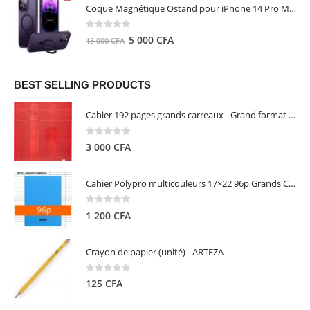
initial
actuel
Coque Magnétique Ostand pour iPhone 14 Pro Max - Violet Foncé - TORRAS
était :
est :
8
5
0
out of 5
Le
Le
5 000
CFA
13 000
CFA
000 CFA.
000 CFA.
prix
prix
initial
actuel
était :
est :
BEST SELLING PRODUCTS
13
5
Cahier 192 pages grands carreaux - Grand format - Brochure dos toilé - 24x32 cm - Papier blanc 90 g - Couverture carte pelliculée couleur aléatoire - Clairefontaine
000 CFA.
000 CFA.
0
out of 5
3 000
CFA
Cahier Polypro multicouleurs 17×22 96p Grands Carreaux Séyès 90g - CALLIGRAPHE
0
out of 5
1 200
CFA
Crayon de papier (unité) - ARTEZA
0
out of 5
125
CFA