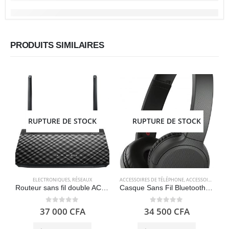
PRODUITS SIMILAIRES
RUPTURE DE STOCK
RUPTURE DE STOCK
ELECTRONIQUES
,
RÉSEAUX
ACCESSOIRES DE TÉLÉPHONE
,
ACCESSOIRES POUR ORDINATEUR
A
Routeur sans fil double AC750 (USB 2.0, mode point d’accès et routeur sans fil, compatible OpenWrt) ASUS RT-AC51U
Casque Sans Fil Bluetooth avec micro intégré et appels mains libres – Noir – Sony WH-CH510
0
out of 5
0
out of 5
37 000
CFA
34 500
CFA