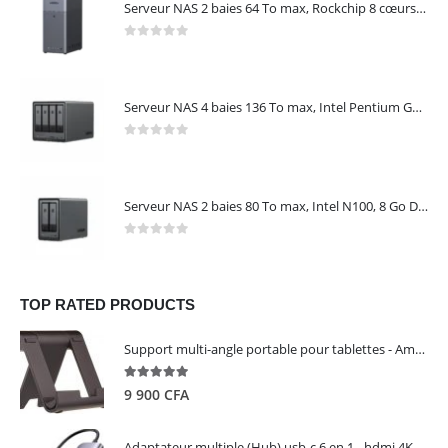
Serveur NAS 2 baies 64 To max, Rockchip 8 cœurs, 4 Go LPDDR4X, Gigabit Ethernet, HDMI 4K, sans disques – NASync DH2300 UGREEN 95087
0
out of 5
Serveur NAS 4 baies 136 To max, Intel Pentium Gold 8505, 8 Go DDR5, 10 GbE + 2,5 GbE, sans disques – NASync DXP4800 Plus UGREEN 35260
0
out of 5
Serveur NAS 2 baies 80 To max, Intel N100, 8 Go DDR5, 2,5 GbE, sans disques – NASync DXP2800 UGREEN 25242
0
out of 5
TOP RATED PRODUCTS
Support multi-angle portable pour tablettes - Amazon Basics
5.00
out of 5
9 900
CFA
Adaptateur multiple (Hub) usb-c 6 en 1 - hdmi 4K, 3 ports USB 3.0 et lecteur de carte sd tf - UGREEN