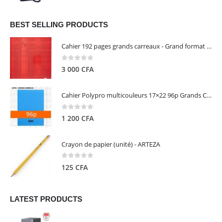
prix
prix
initial
actuel
était :
est :
BEST SELLING PRODUCTS
13
5
Cahier 192 pages grands carreaux - Grand format - Brochure dos toilé - 24x32 cm - Papier blanc 90 g - Couverture carte pelliculée couleur aléatoire - Clairefontaine
000 CFA.
000 CFA.
0
out of 5
3 000
CFA
Cahier Polypro multicouleurs 17×22 96p Grands Carreaux Séyès 90g - CALLIGRAPHE
0
out of 5
1 200
CFA
Crayon de papier (unité) - ARTEZA
0
out of 5
125
CFA
LATEST PRODUCTS