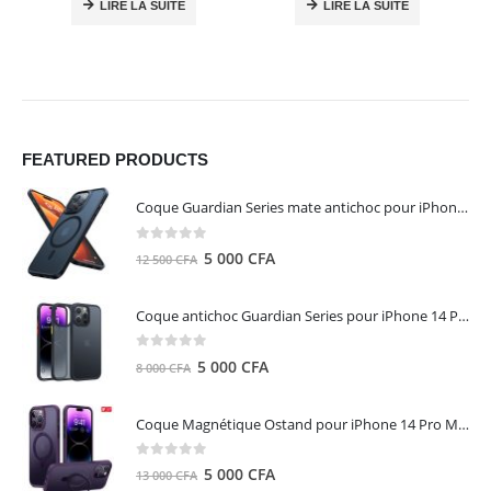
LIRE LA SUITE
LIRE LA SUITE
FEATURED PRODUCTS
Coque Guardian Series mate antichoc pour iPhone 15 Pro Max avec Magsafe Noir - Torras
0
out of 5
Le
Le
5 000
CFA
12 500
CFA
prix
prix
initial
actuel
Coque antichoc Guardian Series pour iPhone 14 Pro Max - TORRAS
était :
est :
12
5
0
out of 5
Le
Le
5 000
CFA
8 000
CFA
500 CFA.
000 CFA.
prix
prix
initial
actuel
Coque Magnétique Ostand pour iPhone 14 Pro Max - Violet Foncé - TORRAS
était :
est :
8
5
0
out of 5
Le
Le
5 000
CFA
13 000
CFA
000 CFA.
000 CFA.