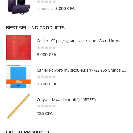
8
5
0
out of 5
Le
Le
5 000
CFA
13 000
CFA
000 CFA.
000 CFA.
prix
prix
initial
actuel
était :
est :
BEST SELLING PRODUCTS
13
5
Cahier 192 pages grands carreaux - Grand format - Brochure dos toilé - 24x32 cm - Papier blanc 90 g - Couverture carte pelliculée couleur aléatoire - Clairefontaine
000 CFA.
000 CFA.
0
out of 5
3 000
CFA
Cahier Polypro multicouleurs 17×22 96p Grands Carreaux Séyès 90g - CALLIGRAPHE
0
out of 5
1 200
CFA
Crayon de papier (unité) - ARTEZA
0
out of 5
125
CFA
LATEST PRODUCTS