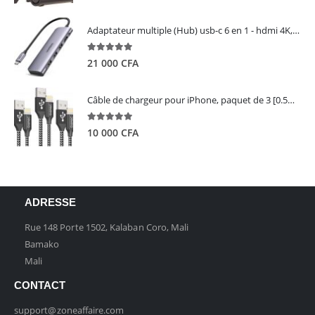
Adaptateur multiple (Hub) usb-c 6 en 1 - hdmi 4K, 3 ports USB 3.0 et lecteur de carte sd tf - UGREEN
5.00
out of 5
21 000
CFA
Câble de chargeur pour iPhone, paquet de 3 [0.5M 1M 2M] - GIANAC
5.00
out of 5
10 000
CFA
ADRESSE
Rue 148 Porte 1502, Kalaban Coro, Mali
Bamako
Mali
CONTACT
support@zoneaffaire.com