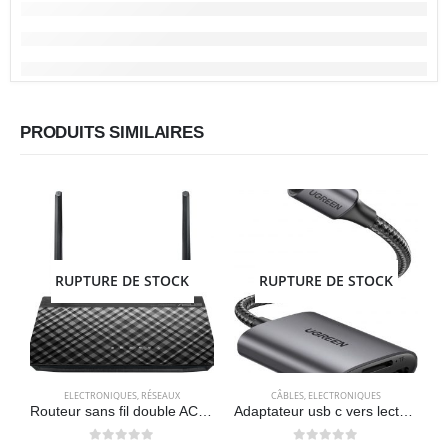
PRODUITS SIMILAIRES
RUPTURE DE STOCK
RUPTURE DE STOCK
ELECTRONIQUES
,
RÉSEAUX
CÂBLES
,
ELECTRONIQUES
A
Routeur sans fil double AC750 (USB 2.0, mode point d’accès et routeur sans fil, compatible OpenWrt) ASUS RT-AC51U
Adaptateur usb c vers lecteur de carte sd/MicroSD 3.0 – UGREEN