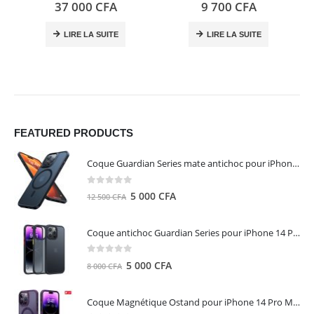
0
out of 5
0
out of 5
37 000
CFA
9 700
CFA
LIRE LA SUITE
LIRE LA SUITE
FEATURED PRODUCTS
Coque Guardian Series mate antichoc pour iPhone 15 Pro Max avec Magsafe Noir - Torras
0
out of 5
Le
Le
5 000
CFA
12 500
CFA
prix
prix
initial
actuel
Coque antichoc Guardian Series pour iPhone 14 Pro Max - TORRAS
était :
est :
12
5
0
out of 5
Le
Le
5 000
CFA
8 000
CFA
500 CFA.
000 CFA.
prix
prix
initial
actuel
Coque Magnétique Ostand pour iPhone 14 Pro Max - Violet Foncé - TORRAS
était :
est :