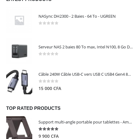
NASync DH2300 - 2 Baies - 64 To - UGREEN
0
out of 5
Serveur NAS 2 baies 80 To max, Intel N100, 8 Go DDR5, 2,5 GbE, sans disques – NASync DXP2800 UGREEN 25242
0
out of 5
Câble 240W Câble USB-C vers USB C USB4 Gen4 80Gbps pour Thunderbolt 5/4/3, Premium 18K double écran triple 4K PD3.1 - UGREEN
0
out of 5
15 000
CFA
TOP RATED PRODUCTS
Support multi-angle portable pour tablettes - Amazon Basics
5.00
out of 5
9 900
CFA