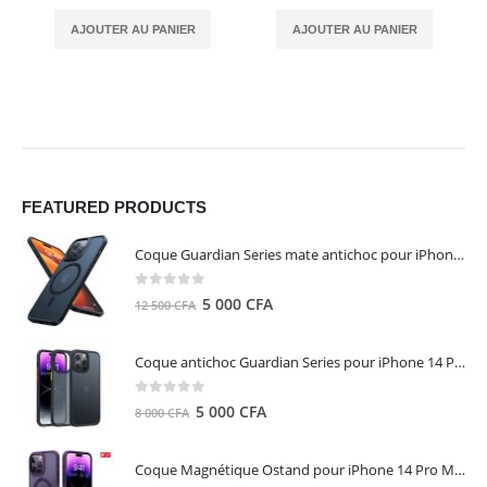
AJOUTER AU PANIER
AJOUTER AU PANIER
FEATURED PRODUCTS
Coque Guardian Series mate antichoc pour iPhone 15 Pro Max avec Magsafe Noir - Torras
0
out of 5
Le
Le
5 000
CFA
12 500
CFA
prix
prix
initial
actuel
Coque antichoc Guardian Series pour iPhone 14 Pro Max - TORRAS
était :
est :
12
5
0
out of 5
Le
Le
5 000
CFA
8 000
CFA
500 CFA.
000 CFA.
prix
prix
initial
actuel
Coque Magnétique Ostand pour iPhone 14 Pro Max - Violet Foncé - TORRAS
était :
est :