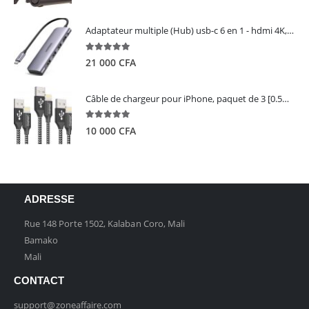
Adaptateur multiple (Hub) usb-c 6 en 1 - hdmi 4K, 3 ports USB 3.0 et lecteur de carte sd tf - UGREEN
5.00
out of 5
21 000
CFA
Câble de chargeur pour iPhone, paquet de 3 [0.5M 1M 2M] - GIANAC
5.00
out of 5
10 000
CFA
ADRESSE
Rue 148 Porte 1502, Kalaban Coro, Mali
Bamako
Mali
CONTACT
support@zoneaffaire.com