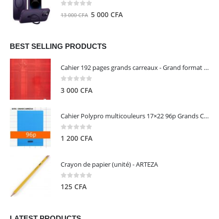
8
5
0
out of 5
Le
Le
5 000
CFA
13 000
CFA
000 CFA.
000 CFA.
prix
prix
initial
actuel
était :
est :
BEST SELLING PRODUCTS
13
5
Cahier 192 pages grands carreaux - Grand format - Brochure dos toilé - 24x32 cm - Papier blanc 90 g - Couverture carte pelliculée couleur aléatoire - Clairefontaine
000 CFA.
000 CFA.
0
out of 5
3 000
CFA
Cahier Polypro multicouleurs 17×22 96p Grands Carreaux Séyès 90g - CALLIGRAPHE
0
out of 5
1 200
CFA
Crayon de papier (unité) - ARTEZA
0
out of 5
125
CFA
LATEST PRODUCTS