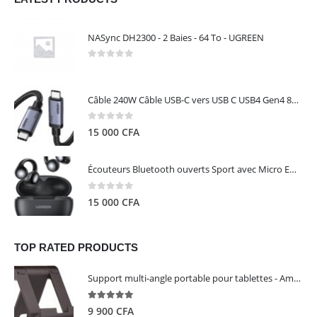
NASync DH2300 - 2 Baies - 64 To - UGREEN
0
out of 5
Câble 240W Câble USB-C vers USB C USB4 Gen4 80Gbps pour Thunderbolt 5/4/3, Premium 18K double écran triple 4K PD3.1 - UGREEN
0
out of 5
15 000
CFA
Écouteurs Bluetooth ouverts Sport avec Micro ENC IPX5 – HiTune S3 UGREEN 45785
0
out of 5
15 000
CFA
TOP RATED PRODUCTS
Support multi-angle portable pour tablettes - Amazon Basics
5.00
out of 5
9 900
CFA