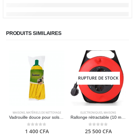
PRODUITS SIMILAIRES
RUPTURE DE STOCK
MAISONS
,
MATÉRIELS DE NETTOYAGE
ELECTRONIQUES
,
MAISONS
Vadrouille douce pour sols intérieurs – Bosque Verde
Rallonge rétractable (10 mètres) robuste, disjoncteur 16A et matériaux anti-inflammables
0
out of 5
0
out of 5
1 400
CFA
25 500
CFA