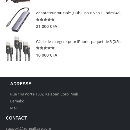
Adaptateur multiple (Hub) usb-c 6 en 1 - hdmi 4K, 3 ports USB 3.0 et lecteur de carte sd tf - UGREEN
5.00
out of 5
21 000
CFA
Câble de chargeur pour iPhone, paquet de 3 [0.5M 1M 2M] - GIANAC
5.00
out of 5
10 000
CFA
ADRESSE
Rue 148 Porte 1502, Kalaban Coro, Mali
Bamako
Mali
CONTACT
support@zoneaffaire.com