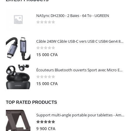
NASync DH2300 - 2 Baies - 64 To - UGREEN
0
out of 5
Câble 240W Câble USB-C vers USB C USB4 Gen4 80Gbps pour Thunderbolt 5/4/3, Premium 18K double écran triple 4K PD3.1 - UGREEN
0
out of 5
15 000
CFA
Écouteurs Bluetooth ouverts Sport avec Micro ENC IPX5 – HiTune S3 UGREEN 45785
0
out of 5
15 000
CFA
TOP RATED PRODUCTS
Support multi-angle portable pour tablettes - Amazon Basics
5.00
out of 5
9 900
CFA