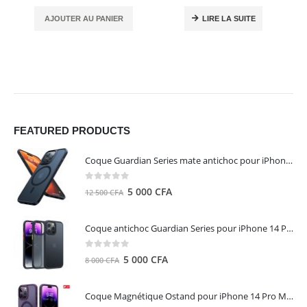
AJOUTER AU PANIER
LIRE LA SUITE
FEATURED PRODUCTS
Coque Guardian Series mate antichoc pour iPhone 15 Pro Max avec Magsafe Noir - Torras
0
out of 5
Le
Le
5 000
CFA
12 500
CFA
prix
prix
initial
actuel
Coque antichoc Guardian Series pour iPhone 14 Pro Max - TORRAS
était :
est :
12
5
0
out of 5
Le
Le
5 000
CFA
8 000
CFA
500 CFA.
000 CFA.
prix
prix
initial
actuel
Coque Magnétique Ostand pour iPhone 14 Pro Max - Violet Foncé - TORRAS
était :
est :