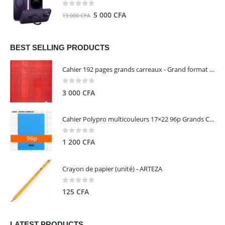
8
5
0
out of 5
Le
Le
5 000
CFA
13 000
CFA
000 CFA.
000 CFA.
prix
prix
initial
actuel
était :
est :
BEST SELLING PRODUCTS
13
5
Cahier 192 pages grands carreaux - Grand format - Brochure dos toilé - 24x32 cm - Papier blanc 90 g - Couverture carte pelliculée couleur aléatoire - Clairefontaine
000 CFA.
000 CFA.
0
out of 5
3 000
CFA
Cahier Polypro multicouleurs 17×22 96p Grands Carreaux Séyès 90g - CALLIGRAPHE
0
out of 5
1 200
CFA
Crayon de papier (unité) - ARTEZA
0
out of 5
125
CFA
LATEST PRODUCTS