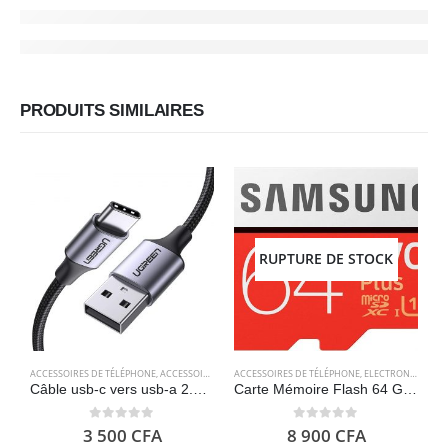
PRODUITS SIMILAIRES
RUPTURE DE STOCK
ACCESSOIRES DE TÉLÉPHONE
,
ACCESSOIRES POUR ORDINATEUR
ACCESSOIRES DE TÉLÉPHONE
,
CÂBLES
,
CÂBLES
,
ELECTRONIQUES
,
ELECTRONIQU
,
A
S
Câble usb-c vers usb-a 2.0 (1 mètre) charge rapide en nylon tressé – UGREEN
Carte Mémoire Flash 64 Go – SAMSUNG EVO Plus 2020
C
0
out of 5
0
out of 5
3 500
CFA
8 900
CFA