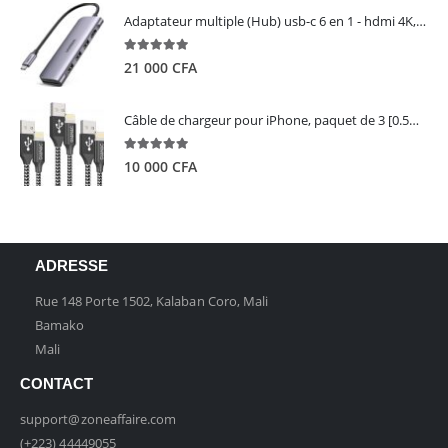
Adaptateur multiple (Hub) usb-c 6 en 1 - hdmi 4K, 3 ports USB 3.0 et lecteur de carte sd tf - UGREEN
5.00
out of 5
21 000
CFA
Câble de chargeur pour iPhone, paquet de 3 [0.5M 1M 2M] - GIANAC
5.00
out of 5
10 000
CFA
ADRESSE
Rue 148 Porte 1502, Kalaban Coro, Mali
Bamako
Mali
CONTACT
support@zoneaffaire.com
(+223) 44449055