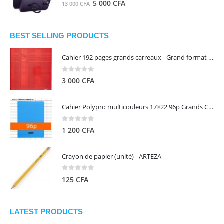
0
out of 5
Le
Le
5 000
CFA
13 000
CFA
000 CFA.
000 CFA.
prix
prix
initial
actuel
était :
est :
BEST SELLING PRODUCTS
13
5
Cahier 192 pages grands carreaux - Grand format - Brochure dos toilé - 24x32 cm - Papier blanc 90 g - Couverture carte pelliculée couleur aléatoire - Clairefontaine
000 CFA.
000 CFA.
0
out of 5
3 000
CFA
Cahier Polypro multicouleurs 17×22 96p Grands Carreaux Séyès 90g - CALLIGRAPHE
0
out of 5
1 200
CFA
Crayon de papier (unité) - ARTEZA
0
out of 5
125
CFA
LATEST PRODUCTS