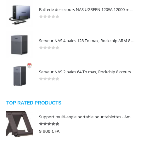
Batterie de secours NAS UGREEN 120W, 12000 mAh, transfert 0 seconde, protection contre les coupures – UGREEN US3000
0
out of 5
Serveur NAS 4 baies 128 To max, Rockchip ARM 8 cœurs, 8 Go LPDDR4X, 2,5 GbE, HDMI 4K, sans disques – NASync DH4300 Plus UGREEN 65652
0
out of 5
Serveur NAS 2 baies 64 To max, Rockchip 8 cœurs, 4 Go LPDDR4X, Gigabit Ethernet, HDMI 4K, sans disques – NASync DH2300 UGREEN 95087
0
out of 5
TOP RATED PRODUCTS
Support multi-angle portable pour tablettes - Amazon Basics
5.00
out of 5
9 900
CFA