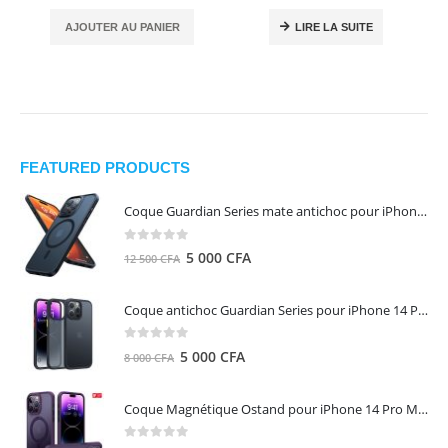
AJOUTER AU PANIER
LIRE LA SUITE
FEATURED PRODUCTS
Coque Guardian Series mate antichoc pour iPhone 15 Pro Max avec Magsafe Noir - Torras
0
out of 5
Le
Le
5 000
CFA
12 500
CFA
prix
prix
initial
actuel
Coque antichoc Guardian Series pour iPhone 14 Pro Max - TORRAS
était :
est :
12
5
0
out of 5
Le
Le
5 000
CFA
8 000
CFA
500 CFA.
000 CFA.
prix
prix
initial
actuel
Coque Magnétique Ostand pour iPhone 14 Pro Max - Violet Foncé - TORRAS
était :
est :
8
5