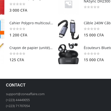
0
out of 5
3 000
CFA
0
out of 5
Cahier Polypro multicouleurs 17×22 96p Grands Carreaux Séyès 90g - CALLIGRAPHE
0
out of 5
0
out of 5
1 200
CFA
15 000
CFA
Crayon de papier (unité) - ARTEZA
0
out of 5
0
out of 5
125
CFA
15 000
CFA
CONTACT
support@zoneaffaire.com
(+223) 44449055
(+223) 71707054