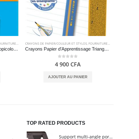
RNITURES SCOLAIRES
CRAYONS DE PAPIER/COULEUR ET STYLOS
,
FOURNITURES SCOLAIRES
CI
Crayon de couleur – BIC Kids Tropicolors 12
Crayons Papier d’Apprentissage Triangulaires – Bic Kids
0
out of 5
4 900
CFA
AJOUTER AU PANIER
TOP RATED PRODUCTS
Support multi-angle portable pour tablettes - Amazon Basics