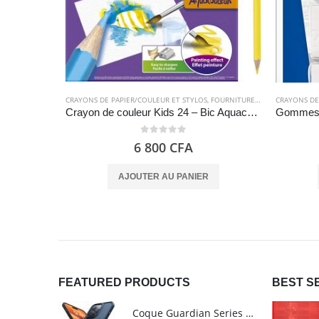
CRAYONS DE PAPIER/COULEUR ET STYLOS
,
FOURNITURES SCOLAIRES
CRAYONS DE
Crayon de couleur Kids 24 – Bic Aquacouleur
0
out of 5
6 800
CFA
AJOUTER AU PANIER
FEATURED PRODUCTS
BEST S
Coque Guardian Series mate antichoc pour iPhone 15 Pro Max avec Magsafe Noir - Torras