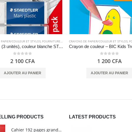
 PAPIER/COULEUR ET STYLOS
,
FOURNITURES SCOLAIRES
CRAYONS DE PAPIER/COULEUR ET STYLOS
,
FOU
Gommes (3 unités), couleur blanche STAEDTLER Mars Plastic
0
out of 5
0
out of 5
2 100
CFA
1 200
CFA
AJOUTER AU PANIER
AJOUTER AU PANIER
ELLING PRODUCTS
LATEST PRODUCTS
Cahier 192 pages grands carreaux - Grand format - Brochure dos toilé - 24x32 cm - Papier blanc 90 g - Couverture carte pelliculée couleur aléatoire - Clairefontaine