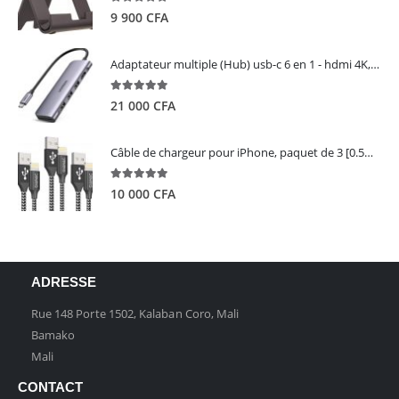
5.00
out of 5
9 900
CFA
Adaptateur multiple (Hub) usb-c 6 en 1 - hdmi 4K, 3 ports USB 3.0 et lecteur de carte sd tf - UGREEN
5.00
out of 5
21 000
CFA
Câble de chargeur pour iPhone, paquet de 3 [0.5M 1M 2M] - GIANAC
5.00
out of 5
10 000
CFA
ADRESSE
Rue 148 Porte 1502, Kalaban Coro, Mali
Bamako
Mali
CONTACT