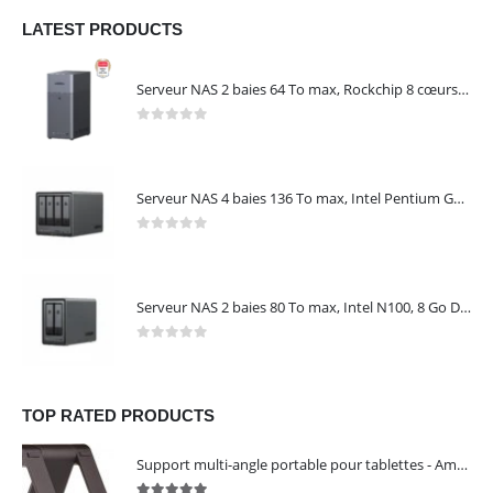
LATEST PRODUCTS
Serveur NAS 2 baies 64 To max, Rockchip 8 cœurs, 4 Go LPDDR4X, Gigabit Ethernet, HDMI 4K, sans disques – NASync DH2300 UGREEN 95087
0
out of 5
Serveur NAS 4 baies 136 To max, Intel Pentium Gold 8505, 8 Go DDR5, 10 GbE + 2,5 GbE, sans disques – NASync DXP4800 Plus UGREEN 35260
0
out of 5
Serveur NAS 2 baies 80 To max, Intel N100, 8 Go DDR5, 2,5 GbE, sans disques – NASync DXP2800 UGREEN 25242
0
out of 5
TOP RATED PRODUCTS
Support multi-angle portable pour tablettes - Amazon Basics