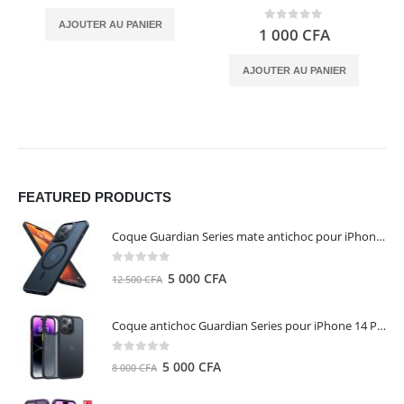
AJOUTER AU PANIER
0
out of 5
1 000
CFA
AJOUTER AU PANIER
FEATURED PRODUCTS
Coque Guardian Series mate antichoc pour iPhone 15 Pro Max avec Magsafe Noir - Torras
0
out of 5
Le
Le
5 000
CFA
12 500
CFA
prix
prix
initial
actuel
Coque antichoc Guardian Series pour iPhone 14 Pro Max - TORRAS
était :
est :
12
5
0
out of 5
Le
Le
5 000
CFA
8 000
CFA
500 CFA.
000 CFA.
prix
prix