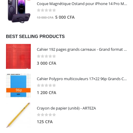
initial
actuel
Coque Magnétique Ostand pour iPhone 14 Pro Max - Violet Foncé - TORRAS
était :
est :
8
5
0
out of 5
Le
Le
5 000
CFA
13 000
CFA
000 CFA.
000 CFA.
prix
prix
initial
actuel
était :
est :
BEST SELLING PRODUCTS
13
5
Cahier 192 pages grands carreaux - Grand format - Brochure dos toilé - 24x32 cm - Papier blanc 90 g - Couverture carte pelliculée couleur aléatoire - Clairefontaine
000 CFA.
000 CFA.
0
out of 5
3 000
CFA
Cahier Polypro multicouleurs 17×22 96p Grands Carreaux Séyès 90g - CALLIGRAPHE
0
out of 5
1 200
CFA
Crayon de papier (unité) - ARTEZA
0
out of 5
125
CFA