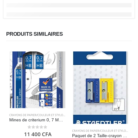
PRODUITS SIMILAIRES
CRAYONS DE PAPIER/COULEUR ET STYLOS
,
FOURNITURES SCOLAIRES
,
PAPETERIES
Mines de criterium 0, 7 Mm Hb, 12 etuis Mars Micro Carbon 250 – Staedtler
CRAYONS DE PAPIER/COULEUR ET STYLOS
,
FOURN
0
out of 5
11 400
CFA
Paquet de 2 Taille-crayon en plastique – STAEDTLER