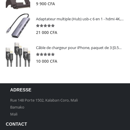
5.00
out of 5
9 900
CFA
Adaptateur multiple (Hub) usb-c 6 en 1 - hdmi 4K, 3 ports USB 3.0 et lecteur de carte sd tf - UGREEN
5.00
out of 5
21 000
CFA
Câble de chargeur pour iPhone, paquet de 3 [0.5M 1M 2M] - GIANAC
5.00
out of 5
10 000
CFA
ADRESSE
Rue 148 Porte 1502, Kalaban Coro, Mali
Bamako
Mali
CONTACT