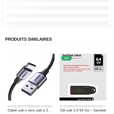
PRODUITS SIMILAIRES
HOT
ACCESSOIRES DE TÉLÉPHONE
,
ACCESSOIRES POUR ORDINATEUR
ACCESSOIRES POUR ORDINATEUR
,
CÂBLES
,
CÂBLES
,
,
ELECTRONIQU
ELECTRONIQUES
A
Câble usb-c vers usb-a 2.0 (1 mètre) charge rapide en nylon tressé – UGREEN
Clé usb 3.0 64 Go – Sandisk