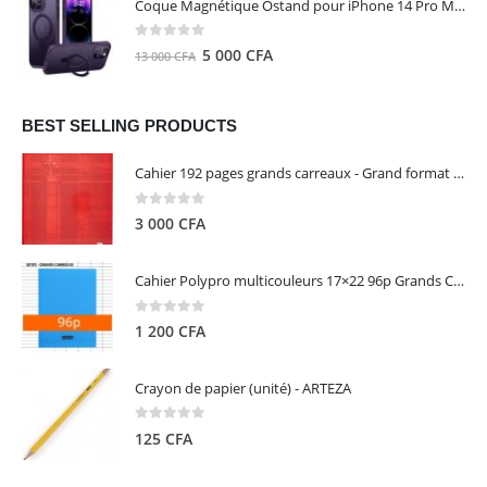
Coque Magnétique Ostand pour iPhone 14 Pro Max - Violet Foncé - TORRAS
était :
est :
8
5
0
out of 5
Le
Le
5 000
CFA
13 000
CFA
000 CFA.
000 CFA.
prix
prix
initial
actuel
était :
est :
BEST SELLING PRODUCTS
13
5
Cahier 192 pages grands carreaux - Grand format - Brochure dos toilé - 24x32 cm - Papier blanc 90 g - Couverture carte pelliculée couleur aléatoire - Clairefontaine
000 CFA.
000 CFA.
0
out of 5
3 000
CFA
Cahier Polypro multicouleurs 17×22 96p Grands Carreaux Séyès 90g - CALLIGRAPHE
0
out of 5
1 200
CFA
Crayon de papier (unité) - ARTEZA
0
out of 5
125
CFA