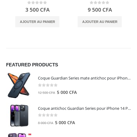
0
out of 5
0
out of 5
3 500
CFA
9 500
CFA
AJOUTER AU PANIER
AJOUTER AU PANIER
FEATURED PRODUCTS
Coque Guardian Series mate antichoc pour iPhone 15 Pro Max avec Magsafe Noir - Torras
0
out of 5
Le
Le
5 000
CFA
12 500
CFA
prix
prix
initial
actuel
Coque antichoc Guardian Series pour iPhone 14 Pro Max - TORRAS
était :
est :
12
5
0
out of 5
Le
Le
5 000
CFA
8 000
CFA
500 CFA.
000 CFA.
prix
prix
initial
actuel