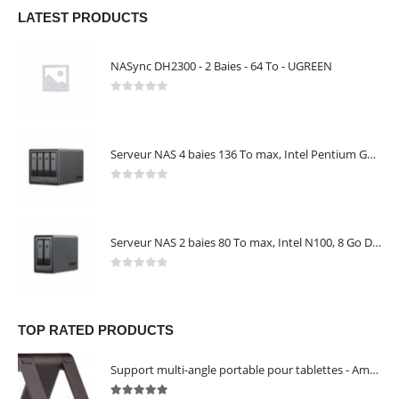
LATEST PRODUCTS
NASync DH2300 - 2 Baies - 64 To - UGREEN
0
out of 5
Serveur NAS 4 baies 136 To max, Intel Pentium Gold 8505, 8 Go DDR5, 10 GbE + 2,5 GbE, sans disques – NASync DXP4800 Plus UGREEN 35260
0
out of 5
Serveur NAS 2 baies 80 To max, Intel N100, 8 Go DDR5, 2,5 GbE, sans disques – NASync DXP2800 UGREEN 25242
0
out of 5
TOP RATED PRODUCTS
Support multi-angle portable pour tablettes - Amazon Basics