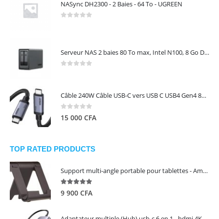
NASync DH2300 - 2 Baies - 64 To - UGREEN
0
out of 5
Serveur NAS 2 baies 80 To max, Intel N100, 8 Go DDR5, 2,5 GbE, sans disques – NASync DXP2800 UGREEN 25242
0
out of 5
Câble 240W Câble USB-C vers USB C USB4 Gen4 80Gbps pour Thunderbolt 5/4/3, Premium 18K double écran triple 4K PD3.1 - UGREEN
0
out of 5
15 000
CFA
TOP RATED PRODUCTS
Support multi-angle portable pour tablettes - Amazon Basics
5.00
out of 5
9 900
CFA
Adaptateur multiple (Hub) usb-c 6 en 1 - hdmi 4K, 3 ports USB 3.0 et lecteur de carte sd tf - UGREEN