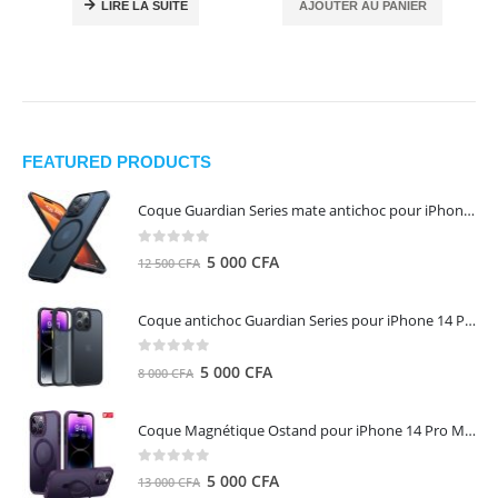
LIRE LA SUITE
AJOUTER AU PANIER
FEATURED PRODUCTS
Coque Guardian Series mate antichoc pour iPhone 15 Pro Max avec Magsafe Noir - Torras
0
out of 5
Le
Le
5 000
CFA
12 500
CFA
prix
prix
initial
actuel
Coque antichoc Guardian Series pour iPhone 14 Pro Max - TORRAS
était :
est :
12
5
0
out of 5
Le
Le
5 000
CFA
8 000
CFA
500 CFA.
000 CFA.
prix
prix
initial
actuel
Coque Magnétique Ostand pour iPhone 14 Pro Max - Violet Foncé - TORRAS
était :
est :
8
5
0
out of 5
Le
Le
5 000
CFA
13 000
CFA
000 CFA.
000 CFA.