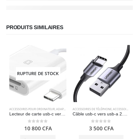
PRODUITS SIMILAIRES
RUPTURE DE STOCK
ACCESSOIRES POUR ORDINATEUR
,
ADAPTATEURS
ACCESSOIRES DE TÉLÉPHONE
,
ELECTRONIQUES
,
ACCESSOIRES POUR ORDINATEUR
A
Lecteur de carte usb-c vers SD / MicroSD – Nonda
Câble usb-c vers usb-a 2.0 (1 mètre) charge rapide en nylon tressé – UGREEN
0
out of 5
0
out of 5
10 800
CFA
3 500
CFA