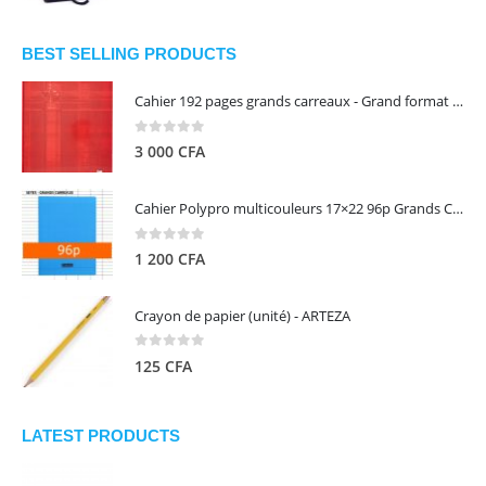
prix
prix
initial
actuel
était :
est :
BEST SELLING PRODUCTS
13
5
Cahier 192 pages grands carreaux - Grand format - Brochure dos toilé - 24x32 cm - Papier blanc 90 g - Couverture carte pelliculée couleur aléatoire - Clairefontaine
000 CFA.
000 CFA.
0
out of 5
3 000
CFA
Cahier Polypro multicouleurs 17×22 96p Grands Carreaux Séyès 90g - CALLIGRAPHE
0
out of 5
1 200
CFA
Crayon de papier (unité) - ARTEZA
0
out of 5
125
CFA
LATEST PRODUCTS