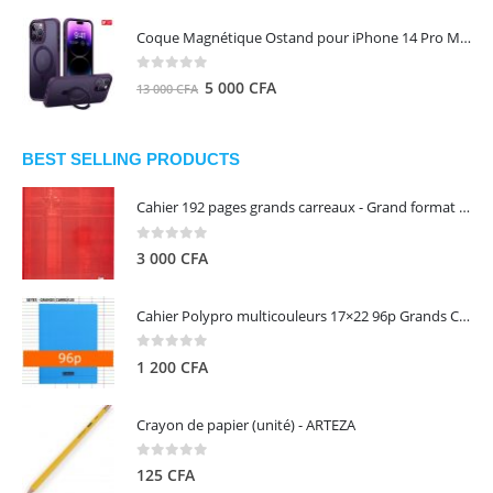
prix
prix
initial
actuel
Coque Magnétique Ostand pour iPhone 14 Pro Max - Violet Foncé - TORRAS
était :
est :
8
5
0
out of 5
Le
Le
5 000
CFA
13 000
CFA
000 CFA.
000 CFA.
prix
prix
initial
actuel
était :
est :
BEST SELLING PRODUCTS
13
5
Cahier 192 pages grands carreaux - Grand format - Brochure dos toilé - 24x32 cm - Papier blanc 90 g - Couverture carte pelliculée couleur aléatoire - Clairefontaine
000 CFA.
000 CFA.
0
out of 5
3 000
CFA
Cahier Polypro multicouleurs 17×22 96p Grands Carreaux Séyès 90g - CALLIGRAPHE
0
out of 5
1 200
CFA
Crayon de papier (unité) - ARTEZA
0
out of 5
125
CFA