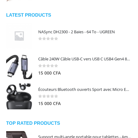
LATEST PRODUCTS
NASync DH2300 - 2 Baies - 64 To - UGREEN
0
out of 5
Câble 240W Câble USB-C vers USB C USB4 Gen4 80Gbps pour Thunderbolt 5/4/3, Premium 18K double écran triple 4K PD3.1 - UGREEN
0
out of 5
15 000
CFA
Écouteurs Bluetooth ouverts Sport avec Micro ENC IPX5 – HiTune S3 UGREEN 45785
0
out of 5
15 000
CFA
TOP RATED PRODUCTS
Support multi-angle portable pour tablettes - Amazon Basics