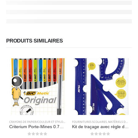
PRODUITS SIMILAIRES
CRAYONS DE PAPIER/COULEUR ET STYLOS
,
FOURNITURES SCOLAIRES
FOURNITURES SCOLAIRES
,
PAPETERIES
,
MATÉRIELS DE GÉOMÉTRIE
Criterium Porte-Mines 0.7mm HB – Couleurs Assorties, Pochette de 10 – BIC
Kit de traçage avec règle de 30 cm, carré, biseau et rapporteur – Milan