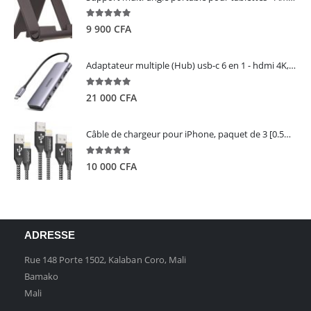
5.00
out of 5
9 900
CFA
Adaptateur multiple (Hub) usb-c 6 en 1 - hdmi 4K, 3 ports USB 3.0 et lecteur de carte sd tf - UGREEN
5.00
out of 5
21 000
CFA
Câble de chargeur pour iPhone, paquet de 3 [0.5M 1M 2M] - GIANAC
5.00
out of 5
10 000
CFA
ADRESSE
Rue 148 Porte 1502, Kalaban Coro, Mali
Bamako
Mali