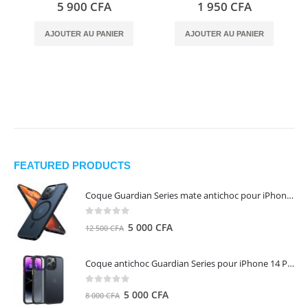
0
out of 5
0
out of 5
5 900
CFA
1 950
CFA
AJOUTER AU PANIER
AJOUTER AU PANIER
FEATURED PRODUCTS
Coque Guardian Series mate antichoc pour iPhone 15 Pro Max avec Magsafe Noir - Torras
0
out of 5
Le
Le
5 000
CFA
12 500
CFA
prix
prix
initial
actuel
Coque antichoc Guardian Series pour iPhone 14 Pro Max - TORRAS
était :
est :
12
5
0
out of 5
Le
Le
5 000
CFA
8 000
CFA
500 CFA.
000 CFA.