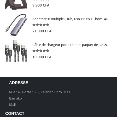
5.00
out of 5
9 900
CFA
Adaptateur multiple (Hub) usb-c 6 en 1 - hdmi 4K, 3 ports USB 3.0 et lecteur de carte sd tf - UGREEN
5.00
out of 5
21 000
CFA
Câble de chargeur pour iPhone, paquet de 3 [0.5M 1M 2M] - GIANAC
5.00
out of 5
10 000
CFA
ADRESSE
Rue 148 Porte 1502, Kalaban Coro, Mali
Bamako
Mali
CONTACT