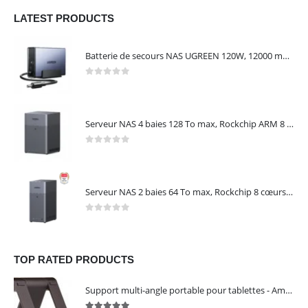
LATEST PRODUCTS
Batterie de secours NAS UGREEN 120W, 12000 mAh, transfert 0 seconde, protection contre les coupures – UGREEN US3000
0
out of 5
Serveur NAS 4 baies 128 To max, Rockchip ARM 8 cœurs, 8 Go LPDDR4X, 2,5 GbE, HDMI 4K, sans disques – NASync DH4300 Plus UGREEN 65652
0
out of 5
Serveur NAS 2 baies 64 To max, Rockchip 8 cœurs, 4 Go LPDDR4X, Gigabit Ethernet, HDMI 4K, sans disques – NASync DH2300 UGREEN 95087
0
out of 5
TOP RATED PRODUCTS
Support multi-angle portable pour tablettes - Amazon Basics