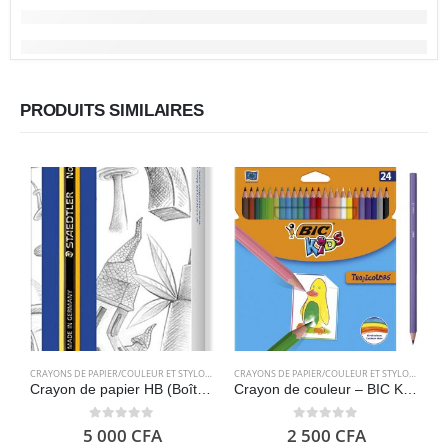
PRODUITS SIMILAIRES
CRAYONS DE PAPIER/COULEUR ET STYLOS
,
FOURNITURES SCOLAIRES
CRAYONS DE PAPIER/COULEUR ET STYLOS
,
FOURN
F
Crayon de papier HB (Boîte de 12) – Staedtler
Crayon de couleur – BIC Kids Tropicolors 24
0
out of 5
0
out of 5
5 000
CFA
2 500
CFA