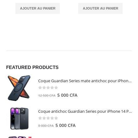
AJOUTER AU PANIER
AJOUTER AU PANIER
FEATURED PRODUCTS
Coque Guardian Series mate antichoc pour iPhone 15 Pro Max avec Magsafe Noir - Torras
0
out of 5
Le
Le
5 000
CFA
12 500
CFA
prix
prix
initial
actuel
Coque antichoc Guardian Series pour iPhone 14 Pro Max - TORRAS
était :
est :
12
5
0
out of 5
Le
Le
5 000
CFA
8 000
CFA
500 CFA.
000 CFA.
prix
prix