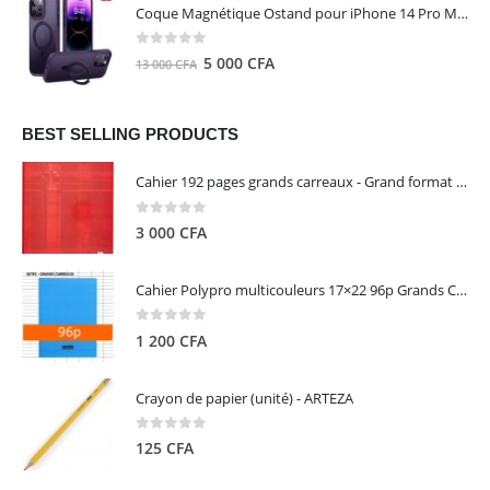
initial
actuel
Coque Magnétique Ostand pour iPhone 14 Pro Max - Violet Foncé - TORRAS
était :
est :
8
5
0
out of 5
Le
Le
5 000
CFA
13 000
CFA
000 CFA.
000 CFA.
prix
prix
initial
actuel
était :
est :
BEST SELLING PRODUCTS
13
5
Cahier 192 pages grands carreaux - Grand format - Brochure dos toilé - 24x32 cm - Papier blanc 90 g - Couverture carte pelliculée couleur aléatoire - Clairefontaine
000 CFA.
000 CFA.
0
out of 5
3 000
CFA
Cahier Polypro multicouleurs 17×22 96p Grands Carreaux Séyès 90g - CALLIGRAPHE
0
out of 5
1 200
CFA
Crayon de papier (unité) - ARTEZA
0
out of 5
125
CFA