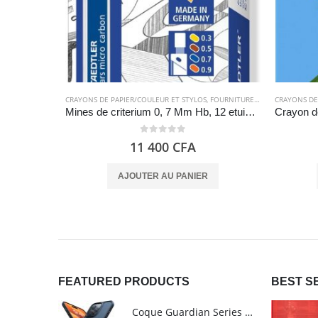
CRAYONS DE PAPIER/COULEUR ET STYLOS
,
FOURNITURES SCOLAIRES
CRAYONS DE
,
PAPE
Mines de criterium 0, 7 Mm Hb, 12 etuis Mars Micro Carbon 250 – Staedtler
0
out of 5
11 400
CFA
AJOUTER AU PANIER
FEATURED PRODUCTS
BEST S
Coque Guardian Series mate antichoc pour iPhone 15 Pro Max avec Magsafe Noir - Torras