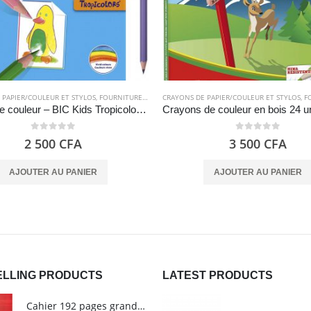
 PAPIER/COULEUR ET STYLOS
TERIES
,
FOURNITURES SCOLAIRES
CRAYONS DE PAPIER/COULEUR ET STYLOS
,
FOU
Crayon de couleur – BIC Kids Tropicolors 24
0
out of 5
0
out of 5
2 500
CFA
3 500
CFA
AJOUTER AU PANIER
AJOUTER AU PANIER
ELLING PRODUCTS
LATEST PRODUCTS
Cahier 192 pages grands carreaux - Grand format - Brochure dos toilé - 24x32 cm - Papier blanc 90 g - Couverture carte pelliculée couleur aléatoire - Clairefontaine