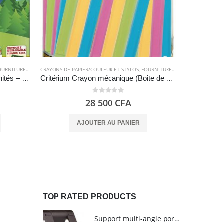
RNITURES SCOLAIRES
CRAYONS DE PAPIER/COULEUR ET STYLOS
,
FOURNITURES SCOLAIRES
FOURNITURE
Crayons de couleur en bois 24 unités – Crayons pour enfants et adultes – Forme hexagonale, plateau amovible, mine résistante 3 mm – Alpino
Critérium Crayon mécanique (Boite de 60 unités), couleurs assorties – BIC Matic Fun
0
out of 5
28 500
CFA
AJOUTER AU PANIER
TOP RATED PRODUCTS
Support multi-angle portable pour tablettes - Amazon Basics