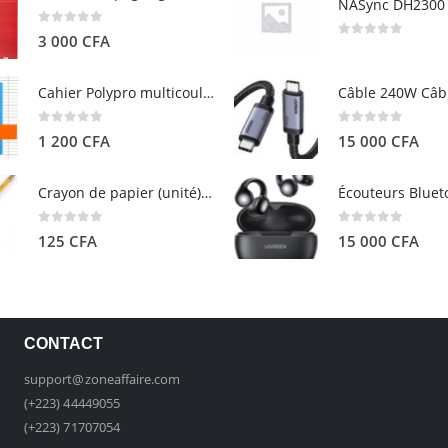
0
out of 5
3 000
CFA
0
out of 5
Cahier Polypro multicouleurs 17×22 96p Grands Carreaux Séyès 90g - CALLIGRAPHE
0
out of 5
0
out of 5
1 200
CFA
15 000
CFA
Crayon de papier (unité) - ARTEZA
0
out of 5
0
out of 5
125
CFA
15 000
CFA
CONTACT
support@zoneaffaire.com
(+223) 44449055
(+223) 71707054