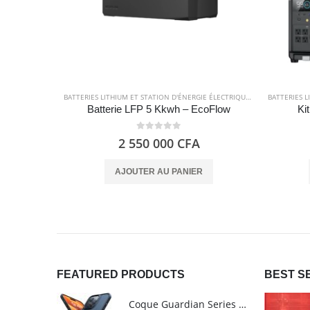
BATTERIES LITHIUM ET STATION D'ÉNERGIE ÉLECTRIQUE
,
ECOFLOW
,
ELEC
Batterie LFP 5 Kkwh – EcoFlow
Ki
0
out of 5
2 550 000
CFA
AJOUTER AU PANIER
FEATURED PRODUCTS
BEST S
Coque Guardian Series mate antichoc pour iPhone 15 Pro Max avec Magsafe Noir - Torras