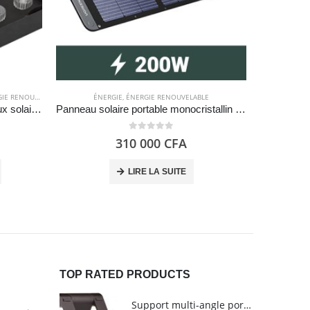
RENOUVELABLE
 RENOUVELABLE
ÉNERGIE
,
ÉNERGIE RENOUVELABLE
Lot de 8 ventouses pour panneaux solaires – EcoFlow
Panneau solaire portable monocristallin 200W pour centrale électrique – Ugreen
0
out of 5
310 000
CFA
LIRE LA SUITE
TOP RATED PRODUCTS
Support multi-angle portable pour tablettes - Amazon Basics