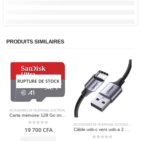
PRODUITS SIMILAIRES
RUPTURE DE STOCK
ACCESSOIRES DE TÉLÉPHONE
,
ELECTRONIQUES
,
STOCKAGE
Carte mémoire 128 Go microSDXC avec adaptateur SD, jusqu’à 120 Mo/s – SanDisk Ultra
ACCESSOIRES DE TÉLÉPHONE
,
ACCESSOIRES POUR ORDINATEUR
A
0
out of 5
19 700
CFA
Câble usb-c vers usb-a 2.0 (1 mètre) charge rapide en nylon tressé – UGREEN
C