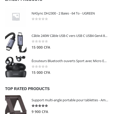
NASync DH2300 - 2 Baies - 64 To - UGREEN
0
out of 5
Câble 240W Câble USB-C vers USB C USB4 Gen4 80Gbps pour Thunderbolt 5/4/3, Premium 18K double écran triple 4K PD3.1 - UGREEN
0
out of 5
15 000
CFA
Écouteurs Bluetooth ouverts Sport avec Micro ENC IPX5 – HiTune S3 UGREEN 45785
0
out of 5
15 000
CFA
TOP RATED PRODUCTS
Support multi-angle portable pour tablettes - Amazon Basics
5.00
out of 5
9 900
CFA