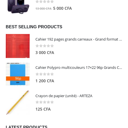
8
5
0
out of 5
Le
Le
5 000
CFA
13 000
CFA
000 CFA.
000 CFA.
prix
prix
initial
actuel
était :
est :
BEST SELLING PRODUCTS
13
5
Cahier 192 pages grands carreaux - Grand format - Brochure dos toilé - 24x32 cm - Papier blanc 90 g - Couverture carte pelliculée couleur aléatoire - Clairefontaine
000 CFA.
000 CFA.
0
out of 5
3 000
CFA
Cahier Polypro multicouleurs 17×22 96p Grands Carreaux Séyès 90g - CALLIGRAPHE
0
out of 5
1 200
CFA
Crayon de papier (unité) - ARTEZA
0
out of 5
125
CFA
LATEST PRODUCTS