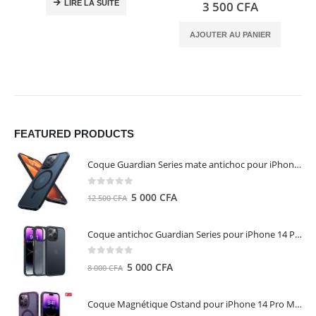
0
out of 5
LIRE LA SUITE
3 500
CFA
AJOUTER AU PANIER
FEATURED PRODUCTS
Coque Guardian Series mate antichoc pour iPhone 15 Pro Max avec Magsafe Noir - Torras
0
out of 5
Le
Le
5 000
CFA
12 500
CFA
prix
prix
initial
actuel
Coque antichoc Guardian Series pour iPhone 14 Pro Max - TORRAS
était :
est :
12
5
0
out of 5
Le
Le
5 000
CFA
8 000
CFA
500 CFA.
000 CFA.
prix
prix
initial
actuel
Coque Magnétique Ostand pour iPhone 14 Pro Max - Violet Foncé - TORRAS
était :
est :