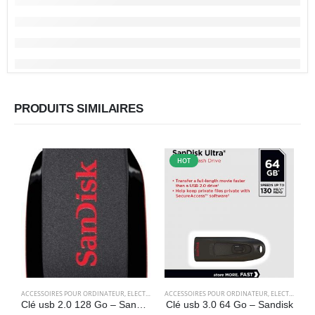
PRODUITS SIMILAIRES
HOT
ACCESSOIRES POUR ORDINATEUR
,
ELECTRONIQUES
ACCESSOIRES POUR ORDINATEUR
,
STOCKAGE
,
ELECTRONIQUES
A
Clé usb 2.0 128 Go – SanDisk Cruzer Blade
Clé usb 3.0 64 Go – Sandisk