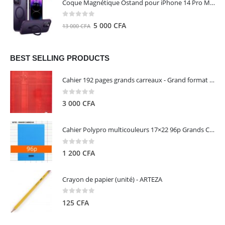
Coque Magnétique Ostand pour iPhone 14 Pro Max - Violet Foncé - TORRAS
était :
est :
8
5
0
out of 5
Le
Le
5 000
CFA
13 000
CFA
000 CFA.
000 CFA.
prix
prix
initial
actuel
était :
est :
BEST SELLING PRODUCTS
13
5
Cahier 192 pages grands carreaux - Grand format - Brochure dos toilé - 24x32 cm - Papier blanc 90 g - Couverture carte pelliculée couleur aléatoire - Clairefontaine
000 CFA.
000 CFA.
0
out of 5
3 000
CFA
Cahier Polypro multicouleurs 17×22 96p Grands Carreaux Séyès 90g - CALLIGRAPHE
0
out of 5
1 200
CFA
Crayon de papier (unité) - ARTEZA
0
out of 5
125
CFA