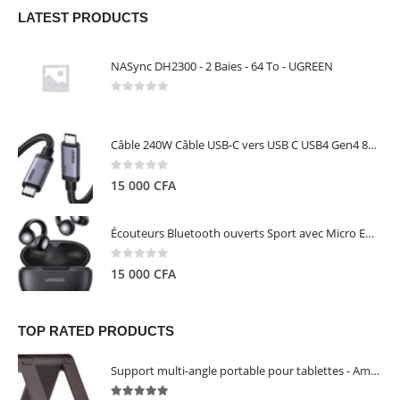
LATEST PRODUCTS
NASync DH2300 - 2 Baies - 64 To - UGREEN
0
out of 5
Câble 240W Câble USB-C vers USB C USB4 Gen4 80Gbps pour Thunderbolt 5/4/3, Premium 18K double écran triple 4K PD3.1 - UGREEN
0
out of 5
15 000
CFA
Écouteurs Bluetooth ouverts Sport avec Micro ENC IPX5 – HiTune S3 UGREEN 45785
0
out of 5
15 000
CFA
TOP RATED PRODUCTS
Support multi-angle portable pour tablettes - Amazon Basics