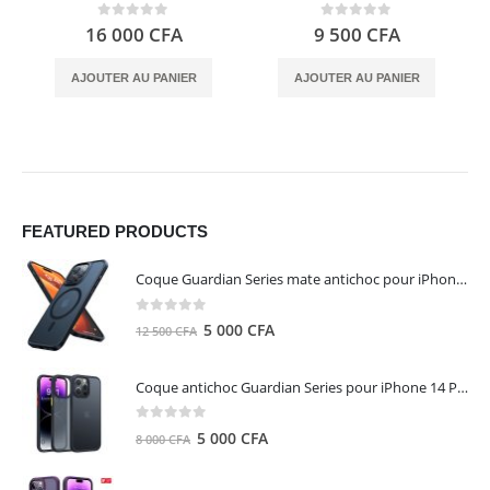
0
out of 5
0
out of 5
16 000
CFA
9 500
CFA
AJOUTER AU PANIER
AJOUTER AU PANIER
FEATURED PRODUCTS
Coque Guardian Series mate antichoc pour iPhone 15 Pro Max avec Magsafe Noir - Torras
0
out of 5
Le
Le
5 000
CFA
12 500
CFA
prix
prix
initial
actuel
Coque antichoc Guardian Series pour iPhone 14 Pro Max - TORRAS
était :
est :
12
5
0
out of 5
Le
Le
5 000
CFA
8 000
CFA
500 CFA.
000 CFA.
prix
prix
initial
actuel