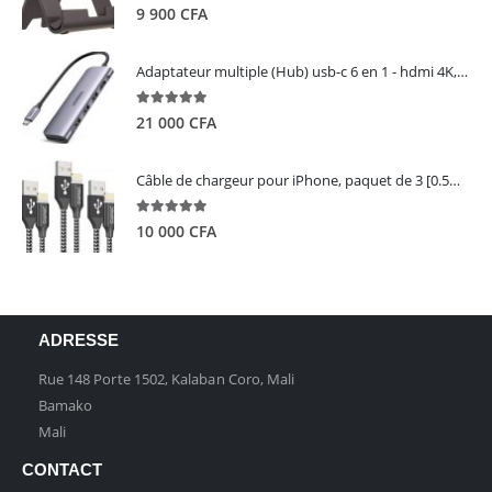
5.00
out of 5
9 900
CFA
Adaptateur multiple (Hub) usb-c 6 en 1 - hdmi 4K, 3 ports USB 3.0 et lecteur de carte sd tf - UGREEN
5.00
out of 5
21 000
CFA
Câble de chargeur pour iPhone, paquet de 3 [0.5M 1M 2M] - GIANAC
5.00
out of 5
10 000
CFA
ADRESSE
Rue 148 Porte 1502, Kalaban Coro, Mali
Bamako
Mali
CONTACT