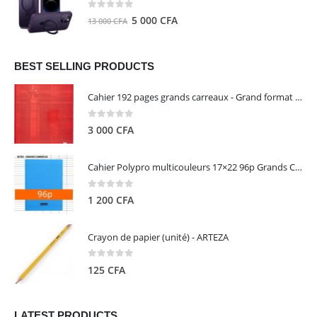
8
5
0
out of 5
Le
Le
5 000
CFA
13 000
CFA
000 CFA.
000 CFA.
prix
prix
initial
actuel
était :
est :
BEST SELLING PRODUCTS
13
5
Cahier 192 pages grands carreaux - Grand format - Brochure dos toilé - 24x32 cm - Papier blanc 90 g - Couverture carte pelliculée couleur aléatoire - Clairefontaine
000 CFA.
000 CFA.
0
out of 5
3 000
CFA
Cahier Polypro multicouleurs 17×22 96p Grands Carreaux Séyès 90g - CALLIGRAPHE
0
out of 5
1 200
CFA
Crayon de papier (unité) - ARTEZA
0
out of 5
125
CFA
LATEST PRODUCTS