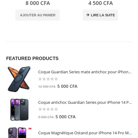
0
out of 5
0
out of 5
8 000
CFA
4 500
CFA
AJOUTER AU PANIER
LIRE LA SUITE
FEATURED PRODUCTS
Coque Guardian Series mate antichoc pour iPhone 15 Pro Max avec Magsafe Noir - Torras
0
out of 5
Le
Le
5 000
CFA
12 500
CFA
prix
prix
initial
actuel
Coque antichoc Guardian Series pour iPhone 14 Pro Max - TORRAS
était :
est :
12
5
0
out of 5
Le
Le
5 000
CFA
8 000
CFA
500 CFA.
000 CFA.
prix
prix
initial
actuel
Coque Magnétique Ostand pour iPhone 14 Pro Max - Violet Foncé - TORRAS
était :
est :