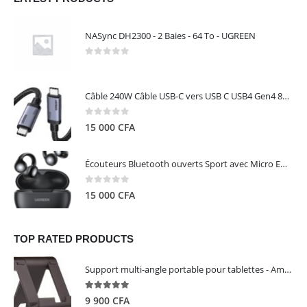
NASync DH2300 - 2 Baies - 64 To - UGREEN
0
out of 5
Câble 240W Câble USB-C vers USB C USB4 Gen4 80Gbps pour Thunderbolt 5/4/3, Premium 18K double écran triple 4K PD3.1 - UGREEN
0
out of 5
15 000
CFA
Écouteurs Bluetooth ouverts Sport avec Micro ENC IPX5 – HiTune S3 UGREEN 45785
0
out of 5
15 000
CFA
TOP RATED PRODUCTS
Support multi-angle portable pour tablettes - Amazon Basics
5.00
out of 5
9 900
CFA