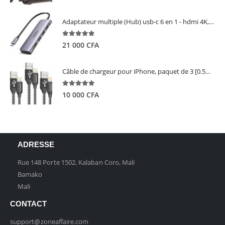
Adaptateur multiple (Hub) usb-c 6 en 1 - hdmi 4K, 3 ports USB 3.0 et lecteur de carte sd tf - UGREEN
5.00
out of 5
21 000
CFA
Câble de chargeur pour iPhone, paquet de 3 [0.5M 1M 2M] - GIANAC
5.00
out of 5
10 000
CFA
ADRESSE
Rue 148 Porte 1502, Kalaban Coro, Mali
Bamako
Mali
CONTACT
support@zoneaffaire.com