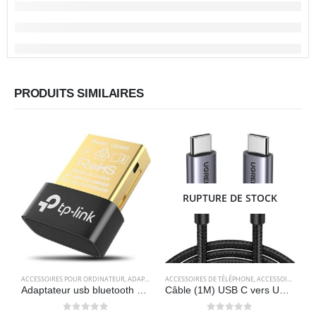
PRODUITS SIMILAIRES
RUPTURE DE STOCK
ACCESSOIRES POUR ORDINATEUR
,
ADAPTATEURS
ACCESSOIRES DE TÉLÉPHONE
,
ELECTRONIQUES
,
ACCESSOIRES POUR ORDINATEUR
A
Adaptateur usb bluetooth 4.0 TP-Link UB400 – Nano
Câble (1M) USB C vers USB C PD Charge Rapide 60W Nylon Tressé – UGREEN
C