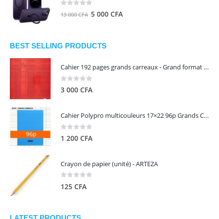
8
5
0
out of 5
Le
Le
5 000
CFA
13 000
CFA
000 CFA.
000 CFA.
prix
prix
initial
actuel
était :
est :
BEST SELLING PRODUCTS
13
5
Cahier 192 pages grands carreaux - Grand format - Brochure dos toilé - 24x32 cm - Papier blanc 90 g - Couverture carte pelliculée couleur aléatoire - Clairefontaine
000 CFA.
000 CFA.
0
out of 5
3 000
CFA
Cahier Polypro multicouleurs 17×22 96p Grands Carreaux Séyès 90g - CALLIGRAPHE
0
out of 5
1 200
CFA
Crayon de papier (unité) - ARTEZA
0
out of 5
125
CFA
LATEST PRODUCTS