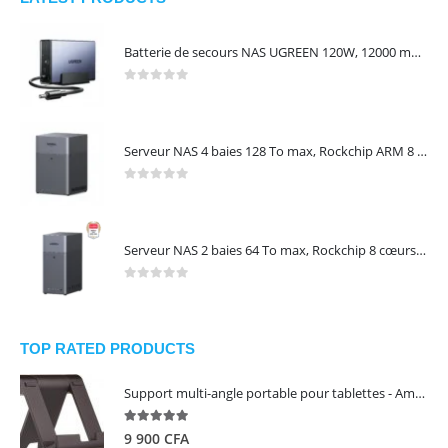
Batterie de secours NAS UGREEN 120W, 12000 mAh, transfert 0 seconde, protection contre les coupures – UGREEN US3000
0
out of 5
Serveur NAS 4 baies 128 To max, Rockchip ARM 8 cœurs, 8 Go LPDDR4X, 2,5 GbE, HDMI 4K, sans disques – NASync DH4300 Plus UGREEN 65652
0
out of 5
Serveur NAS 2 baies 64 To max, Rockchip 8 cœurs, 4 Go LPDDR4X, Gigabit Ethernet, HDMI 4K, sans disques – NASync DH2300 UGREEN 95087
0
out of 5
TOP RATED PRODUCTS
Support multi-angle portable pour tablettes - Amazon Basics
5.00
out of 5
9 900
CFA