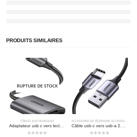
PRODUITS SIMILAIRES
RUPTURE DE STOCK
CÂBLES
,
ELECTRONIQUES
ACCESSOIRES DE TÉLÉPHONE
,
ACCESSOIRES POUR ORDINATEUR
A
Adaptateur usb c vers lecteur de carte sd/MicroSD 3.0 – UGREEN
Câble usb-c vers usb-a 2.0 (1 mètre) charge rapide en nylon tressé – UGREEN