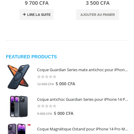
0
out of 5
0
out of 5
9 700
CFA
3 500
CFA
LIRE LA SUITE
AJOUTER AU PANIER
FEATURED PRODUCTS
Coque Guardian Series mate antichoc pour iPhone 15 Pro Max avec Magsafe Noir - Torras
0
out of 5
Le
Le
5 000
CFA
12 500
CFA
prix
prix
initial
actuel
Coque antichoc Guardian Series pour iPhone 14 Pro Max - TORRAS
était :
est :
12
5
0
out of 5
Le
Le
5 000
CFA
8 000
CFA
500 CFA.
000 CFA.
prix
prix
initial
actuel
Coque Magnétique Ostand pour iPhone 14 Pro Max - Violet Foncé - TORRAS
était :
est :