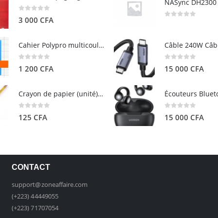
0
out of 5
3 000
CFA
0
out of 5
Cahier Polypro multicouleurs 17×22 96p Grands Carreaux Séyès 90g - CALLIGRAPHE
0
out of 5
0
out of 5
1 200
CFA
15 000
CFA
Crayon de papier (unité) - ARTEZA
0
out of 5
0
out of 5
125
CFA
15 000
CFA
CONTACT
support@zoneaffaire.com
(+223) 44449055
(+223) 71707054