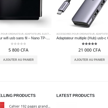
S POUR ORDINATEUR
ECTRONIQUES
,
ADAPTATEURS
,
ELECTRONIQUES
ACCESSOIRES POUR ORDINATEUR
,
ADAPTATE
Adaptateur wifi usb sans fil – Nano TP-Link TL-WN725N
0
out of 5
5.00
out of 5
5 800
CFA
21 000
CFA
AJOUTER AU PANIER
AJOUTER AU PANIER
ELLING PRODUCTS
LATEST PRODUCTS
Cahier 192 pages grands carreaux - Grand format - Brochure dos toilé - 24x32 cm - Papier blanc 90 g - Couverture carte pelliculée couleur aléatoire - Clairefontaine