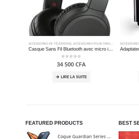
ACCESSOIRES DE TÉLÉPHONE
,
ACCESSOIRES POUR ORDINATEUR
ACCESSOIRE
,
AUDIO
,
EL
Casque Sans Fil Bluetooth avec micro intégré et appels mains libres – Noir – Sony WH-CH510
0
out of 5
34 500
CFA
LIRE LA SUITE
FEATURED PRODUCTS
BEST S
Coque Guardian Series mate antichoc pour iPhone 15 Pro Max avec Magsafe Noir - Torras