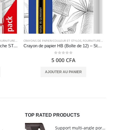
RNITURES SCOLAIRES
CRAYONS DE PAPIER/COULEUR ET STYLOS
,
FOURNITURES SCOLAIRES
CI
Gommes (3 unités), couleur blanche STAEDTLER Mars Plastic
Crayon de papier HB (Boîte de 12) – Staedtler
Ciseaux 
0
out of 5
5 000
CFA
AJOUTER AU PANIER
TOP RATED PRODUCTS
Support multi-angle portable pour tablettes - Amazon Basics