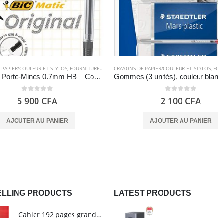
 PAPIER/COULEUR ET STYLOS
,
FOURNITURES SCOLAIRES
CRAYONS DE PAPIER/COULEUR ET STYLOS
,
PAPETERIES
,
FOU
Criterium Porte-Mines 0.7mm HB – Couleurs Assorties, Pochette de 10 – BIC
0
out of 5
0
out of 5
5 900
CFA
2 100
CFA
AJOUTER AU PANIER
AJOUTER AU PANIER
ELLING PRODUCTS
LATEST PRODUCTS
Cahier 192 pages grands carreaux - Grand format - Brochure dos toilé - 24x32 cm - Papier blanc 90 g - Couverture carte pelliculée couleur aléatoire - Clairefontaine