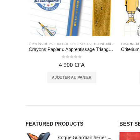
CRAYONS DE PAPIER/COULEUR ET STYLOS
,
FOURNITURES SCOLAIRES
CRAYONS DE
Crayons Papier d’Apprentissage Triangulaires – Bic Kids
0
out of 5
4 900
CFA
AJOUTER AU PANIER
FEATURED PRODUCTS
BEST S
Coque Guardian Series mate antichoc pour iPhone 15 Pro Max avec Magsafe Noir - Torras