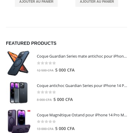
AJOUTER AU PANIER
AJOUTER AU PANIER
FEATURED PRODUCTS
Coque Guardian Series mate antichoc pour iPhone 15 Pro Max avec Magsafe Noir - Torras
0
out of 5
Le
Le
5 000
CFA
12 500
CFA
prix
prix
initial
actuel
Coque antichoc Guardian Series pour iPhone 14 Pro Max - TORRAS
était :
est :
12
5
0
out of 5
Le
Le
5 000
CFA
8 000
CFA
500 CFA.
000 CFA.
prix
prix
initial
actuel
Coque Magnétique Ostand pour iPhone 14 Pro Max - Violet Foncé - TORRAS
était :
est :
8
5
0
out of 5
Le
Le
5 000
CFA
13 000
CFA
000 CFA.
000 CFA.