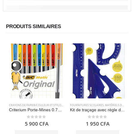
PRODUITS SIMILAIRES
CRAYONS DE PAPIER/COULEUR ET STYLOS
,
FOURNITURES SCOLAIRES
FOURNITURES SCOLAIRES
,
PAPETERIES
,
MATÉRIELS DE GÉOMÉTRIE
Criterium Porte-Mines 0.7mm HB – Couleurs Assorties, Pochette de 10 – BIC
Kit de traçage avec règle de 30 cm, carré, biseau et rapporteur – Milan
0
out of 5
0
out of 5
5 900
CFA
1 950
CFA