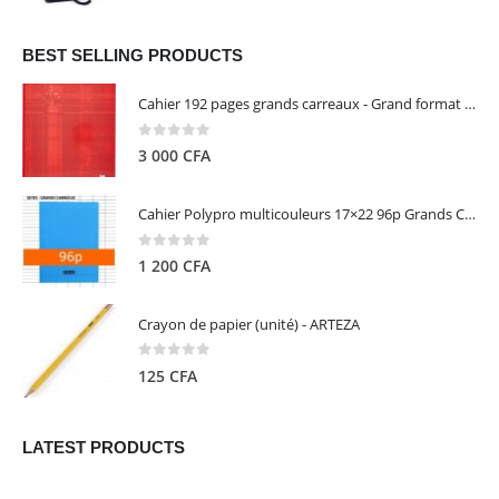
prix
prix
initial
actuel
était :
est :
BEST SELLING PRODUCTS
13
5
Cahier 192 pages grands carreaux - Grand format - Brochure dos toilé - 24x32 cm - Papier blanc 90 g - Couverture carte pelliculée couleur aléatoire - Clairefontaine
000 CFA.
000 CFA.
0
out of 5
3 000
CFA
Cahier Polypro multicouleurs 17×22 96p Grands Carreaux Séyès 90g - CALLIGRAPHE
0
out of 5
1 200
CFA
Crayon de papier (unité) - ARTEZA
0
out of 5
125
CFA
LATEST PRODUCTS