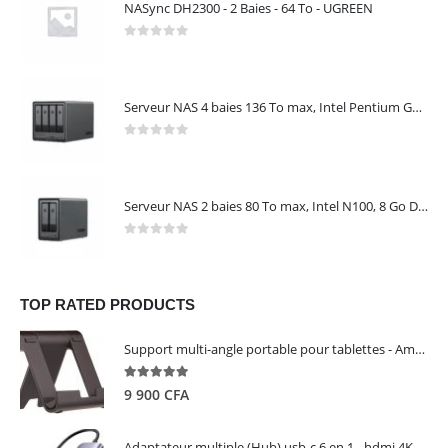
NASync DH2300 - 2 Baies - 64 To - UGREEN
0
out of 5
Serveur NAS 4 baies 136 To max, Intel Pentium Gold 8505, 8 Go DDR5, 10 GbE + 2,5 GbE, sans disques – NASync DXP4800 Plus UGREEN 35260
0
out of 5
Serveur NAS 2 baies 80 To max, Intel N100, 8 Go DDR5, 2,5 GbE, sans disques – NASync DXP2800 UGREEN 25242
0
out of 5
TOP RATED PRODUCTS
Support multi-angle portable pour tablettes - Amazon Basics
5.00
out of 5
9 900
CFA
Adaptateur multiple (Hub) usb-c 6 en 1 - hdmi 4K, 3 ports USB 3.0 et lecteur de carte sd tf - UGREEN