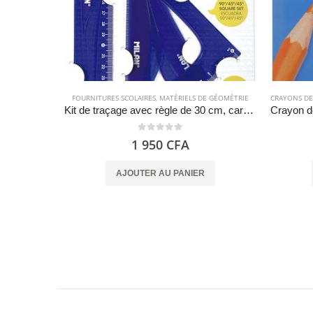
FOURNITURES SCOLAIRES
,
MATÉRIELS DE GÉOMÉTRIE
CRAYONS DE
Kit de traçage avec règle de 30 cm, carré, biseau et rapporteur – Milan
0
out of 5
1 950
CFA
AJOUTER AU PANIER