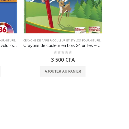
RNITURES SCOLAIRES
CRAYONS DE PAPIER/COULEUR ET STYLOS
,
FOURNITURES SCOLAIRES
CRAYONS DE P
Crayons de couleur – BIC Kids Evolution 36
Crayons de couleur en bois 24 unités – Crayons pour enfants et adultes – Forme hexagonale, plateau amovible, mine résistante 3 mm – Alpino
0
out of 5
3 500
CFA
AJOUTER AU PANIER