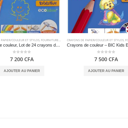
 PAPIER/COULEUR ET STYLOS
,
FOURNITURES SCOLAIRES
CRAYONS DE PAPIER/COULEUR ET STYLOS
,
FOU
Crayon de couleur, Lot de 24 crayons de couleur – BIC Kids Evolution ECOlutions
0
out of 5
0
out of 5
7 200
CFA
7 500
CFA
AJOUTER AU PANIER
AJOUTER AU PANIER