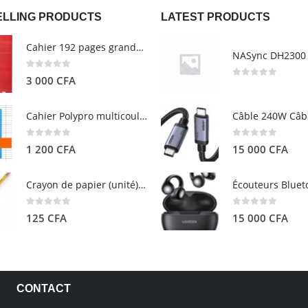
ELLING PRODUCTS
LATEST PRODUCTS
Cahier 192 pages grands carreaux - Grand format - Brochure dos toilé - 24x32 cm - Papier blanc 90 g - Couverture carte pelliculée couleur aléatoire - Clairefontaine
0
out of 5
3 000
CFA
0
out of 5
Cahier Polypro multicouleurs 17×22 96p Grands Carreaux Séyès 90g - CALLIGRAPHE
0
out of 5
0
out of 5
1 200
CFA
15 000
CFA
Crayon de papier (unité) - ARTEZA
0
out of 5
0
out of 5
125
CFA
15 000
CFA
CONTACT