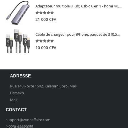
Adaptateur multiple (Hub) usb-c 6 en 1 - hdmi 4K, 3 ports USB 3.0 et lecteur de carte sd tf - UGREEN
5.00
out of 5
21 000
CFA
Câble de chargeur pour iPhone, paquet de 3 [0.5M 1M 2M] - GIANAC
5.00
out of 5
10 000
CFA
ADRESSE
Rue 148 Porte 1502, Kalaban Coro, Mali
Bamako
Mali
CONTACT
support@zoneaffaire.com
(+223) 44449055