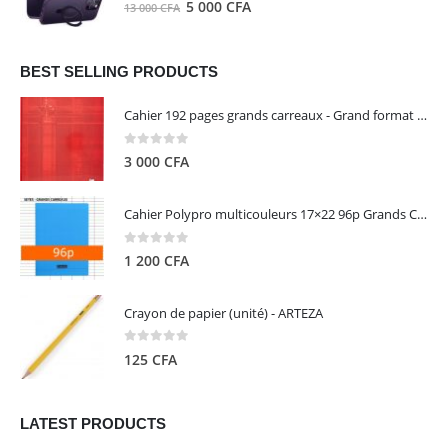
0
out of 5
Le
Le
5 000
CFA
13 000
CFA
000 CFA.
000 CFA.
prix
prix
initial
actuel
était :
est :
BEST SELLING PRODUCTS
13
5
Cahier 192 pages grands carreaux - Grand format - Brochure dos toilé - 24x32 cm - Papier blanc 90 g - Couverture carte pelliculée couleur aléatoire - Clairefontaine
000 CFA.
000 CFA.
0
out of 5
3 000
CFA
Cahier Polypro multicouleurs 17×22 96p Grands Carreaux Séyès 90g - CALLIGRAPHE
0
out of 5
1 200
CFA
Crayon de papier (unité) - ARTEZA
0
out of 5
125
CFA
LATEST PRODUCTS