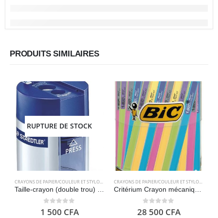
PRODUITS SIMILAIRES
RUPTURE DE STOCK
CRAYONS DE PAPIER/COULEUR ET STYLOS
,
FOURNITURES SCOLAIRES
CRAYONS DE PAPIER/COULEUR ET STYLOS
,
FOURN
Taille-crayon (double trou) STAEDTLER 512001
Critérium Crayon mécanique (Boite de 60 unités), couleurs assorties – BIC Matic Fun
0
out of 5
0
out of 5
1 500
CFA
28 500
CFA