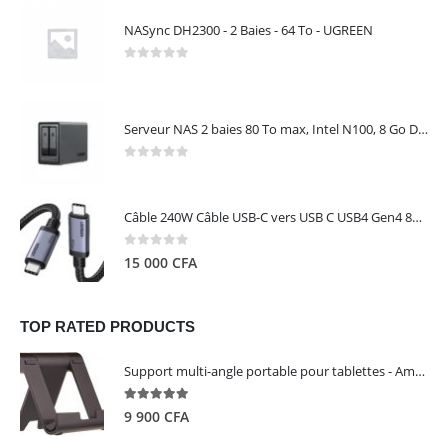
NASync DH2300 - 2 Baies - 64 To - UGREEN
0
out of 5
Serveur NAS 2 baies 80 To max, Intel N100, 8 Go DDR5, 2,5 GbE, sans disques – NASync DXP2800 UGREEN 25242
0
out of 5
Câble 240W Câble USB-C vers USB C USB4 Gen4 80Gbps pour Thunderbolt 5/4/3, Premium 18K double écran triple 4K PD3.1 - UGREEN
0
out of 5
15 000
CFA
TOP RATED PRODUCTS
Support multi-angle portable pour tablettes - Amazon Basics
5.00
out of 5
9 900
CFA