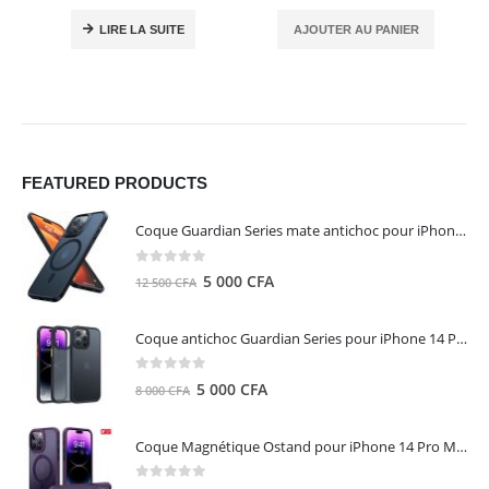
LIRE LA SUITE
AJOUTER AU PANIER
FEATURED PRODUCTS
Coque Guardian Series mate antichoc pour iPhone 15 Pro Max avec Magsafe Noir - Torras
0
out of 5
Le
Le
5 000
CFA
12 500
CFA
prix
prix
initial
actuel
Coque antichoc Guardian Series pour iPhone 14 Pro Max - TORRAS
était :
est :
12
5
0
out of 5
Le
Le
5 000
CFA
8 000
CFA
500 CFA.
000 CFA.
prix
prix
initial
actuel
Coque Magnétique Ostand pour iPhone 14 Pro Max - Violet Foncé - TORRAS
était :
est :
8
5