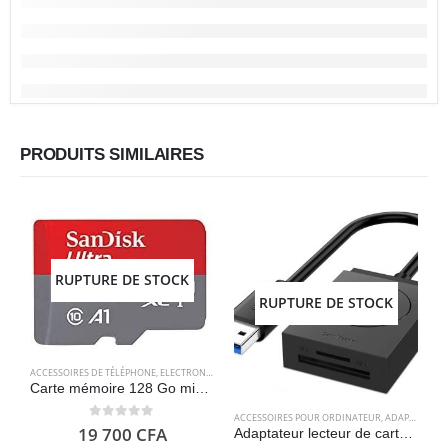
PRODUITS SIMILAIRES
RUPTURE DE STOCK
RUPTURE DE STOCK
ACCESSOIRES DE TÉLÉPHONE
,
ELECTRONIQUES
,
STOCKAGE
Carte mémoire 128 Go microSDXC avec adaptateur SD, jusqu’à 120 Mo/s – SanDisk Ultra
ACCESSOIRES POUR ORDINATEUR
,
ADAPTATEURS
A
0
out of 5
19 700
CFA
Adaptateur lecteur de carte sd, usb 3.0 – UGREEN
C