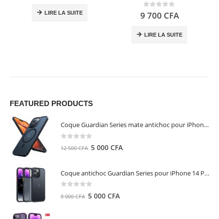
0
out of 5
LIRE LA SUITE
9 700
CFA
LIRE LA SUITE
FEATURED PRODUCTS
Coque Guardian Series mate antichoc pour iPhone 15 Pro Max avec Magsafe Noir - Torras
0
out of 5
Le
Le
5 000
CFA
12 500
CFA
prix
prix
initial
actuel
Coque antichoc Guardian Series pour iPhone 14 Pro Max - TORRAS
était :
est :
12
5
0
out of 5
Le
Le
5 000
CFA
8 000
CFA
500 CFA.
000 CFA.
prix
prix
initial
actuel