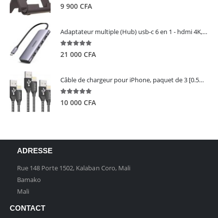
5.00
out of 5
9 900
CFA
Adaptateur multiple (Hub) usb-c 6 en 1 - hdmi 4K, 3 ports USB 3.0 et lecteur de carte sd tf - UGREEN
5.00
out of 5
21 000
CFA
Câble de chargeur pour iPhone, paquet de 3 [0.5M 1M 2M] - GIANAC
5.00
out of 5
10 000
CFA
ADRESSE
Rue 148 Porte 1502, Kalaban Coro, Mali
Bamako
Mali
CONTACT