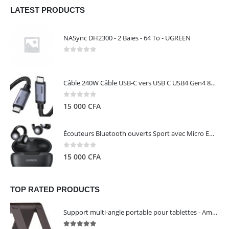
LATEST PRODUCTS
NASync DH2300 - 2 Baies - 64 To - UGREEN
0
out of 5
Câble 240W Câble USB-C vers USB C USB4 Gen4 80Gbps pour Thunderbolt 5/4/3, Premium 18K double écran triple 4K PD3.1 - UGREEN
0
out of 5
15 000
CFA
Écouteurs Bluetooth ouverts Sport avec Micro ENC IPX5 – HiTune S3 UGREEN 45785
0
out of 5
15 000
CFA
TOP RATED PRODUCTS
Support multi-angle portable pour tablettes - Amazon Basics