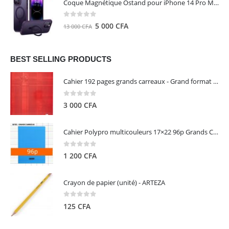
Coque Magnétique Ostand pour iPhone 14 Pro Max - Violet Foncé - TORRAS
était :
est :
8
5
0
out of 5
Le
Le
5 000
CFA
13 000
CFA
000 CFA.
000 CFA.
prix
prix
initial
actuel
était :
est :
BEST SELLING PRODUCTS
13
5
Cahier 192 pages grands carreaux - Grand format - Brochure dos toilé - 24x32 cm - Papier blanc 90 g - Couverture carte pelliculée couleur aléatoire - Clairefontaine
000 CFA.
000 CFA.
0
out of 5
3 000
CFA
Cahier Polypro multicouleurs 17×22 96p Grands Carreaux Séyès 90g - CALLIGRAPHE
0
out of 5
1 200
CFA
Crayon de papier (unité) - ARTEZA
0
out of 5
125
CFA