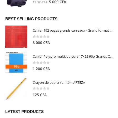
0
out of 5
Le
Le
5 000
CFA
13 000
CFA
000 CFA.
000 CFA.
prix
prix
initial
actuel
était :
est :
BEST SELLING PRODUCTS
13
5
Cahier 192 pages grands carreaux - Grand format - Brochure dos toilé - 24x32 cm - Papier blanc 90 g - Couverture carte pelliculée couleur aléatoire - Clairefontaine
000 CFA.
000 CFA.
0
out of 5
3 000
CFA
Cahier Polypro multicouleurs 17×22 96p Grands Carreaux Séyès 90g - CALLIGRAPHE
0
out of 5
1 200
CFA
Crayon de papier (unité) - ARTEZA
0
out of 5
125
CFA
LATEST PRODUCTS