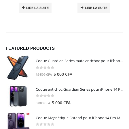
LIRE LA SUITE
LIRE LA SUITE
FEATURED PRODUCTS
Coque Guardian Series mate antichoc pour iPhone 15 Pro Max avec Magsafe Noir - Torras
0
out of 5
Le
Le
5 000
CFA
12 500
CFA
prix
prix
initial
actuel
Coque antichoc Guardian Series pour iPhone 14 Pro Max - TORRAS
était :
est :
12
5
0
out of 5
Le
Le
5 000
CFA
8 000
CFA
500 CFA.
000 CFA.
prix
prix
initial
actuel
Coque Magnétique Ostand pour iPhone 14 Pro Max - Violet Foncé - TORRAS
était :
est :
8
5