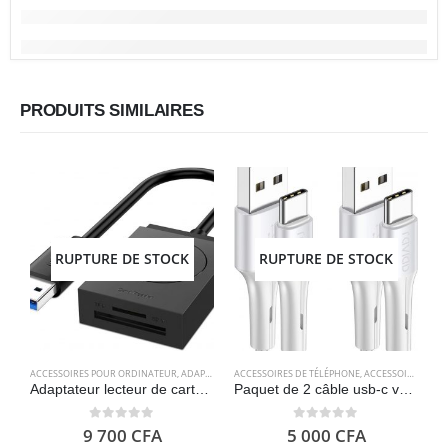
PRODUITS SIMILAIRES
RUPTURE DE STOCK
RUPTURE DE STOCK
ACCESSOIRES POUR ORDINATEUR
,
ADAPTATEURS
ACCESSOIRES DE TÉLÉPHONE
,
ELECTRONIQUES
,
ACCESSOIRES POUR ORDINATEUR
A
Adaptateur lecteur de carte sd, usb 3.0 – UGREEN
Paquet de 2 câble usb-c vers usb-a – RAVIAD
0
out of 5
0
out of 5
9 700
CFA
5 000
CFA