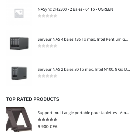
NASync DH2300 - 2 Baies - 64 To - UGREEN
0
out of 5
Serveur NAS 4 baies 136 To max, Intel Pentium Gold 8505, 8 Go DDR5, 10 GbE + 2,5 GbE, sans disques – NASync DXP4800 Plus UGREEN 35260
0
out of 5
Serveur NAS 2 baies 80 To max, Intel N100, 8 Go DDR5, 2,5 GbE, sans disques – NASync DXP2800 UGREEN 25242
0
out of 5
TOP RATED PRODUCTS
Support multi-angle portable pour tablettes - Amazon Basics
5.00
out of 5
9 900
CFA