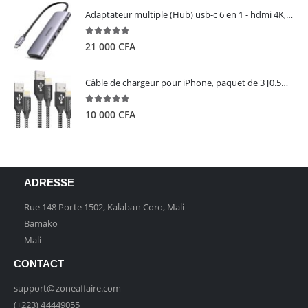
Adaptateur multiple (Hub) usb-c 6 en 1 - hdmi 4K, 3 ports USB 3.0 et lecteur de carte sd tf - UGREEN
5.00
out of 5
21 000
CFA
Câble de chargeur pour iPhone, paquet de 3 [0.5M 1M 2M] - GIANAC
5.00
out of 5
10 000
CFA
ADRESSE
Rue 148 Porte 1502, Kalaban Coro, Mali
Bamako
Mali
CONTACT
support@zoneaffaire.com
(+223) 44449055