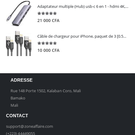
Adaptateur multiple (Hub) usb-c 6 en 1 - hdmi 4K, 3 ports USB 3.0 et lecteur de carte sd tf - UGREEN
5.00
out of 5
21 000
CFA
Câble de chargeur pour iPhone, paquet de 3 [0.5M 1M 2M] - GIANAC
5.00
out of 5
10 000
CFA
ADRESSE
Rue 148 Porte 1502, Kalaban Coro, Mali
Bamako
Mali
CONTACT
support@zoneaffaire.com
(+223) 44449055