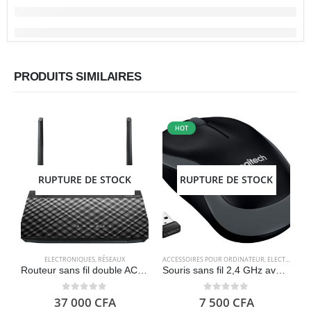
PRODUITS SIMILAIRES
HOT
RUPTURE DE STOCK
RUPTURE DE STOCK
ELECTRONIQUES
,
RÉSEAUX
ACCESSOIRES POUR ORDINATEUR
,
ELECTRONIQUES
A
Routeur sans fil double AC750 (USB 2.0, mode point d’accès et routeur sans fil, compatible OpenWrt) ASUS RT-AC51U
Souris sans fil 2,4 GHz avec mini récepteur USB, batterie 12 mois, suivi optique 1000 DPI, ambidextre, gris – Logitech M185
0
out of 5
0
out of 5
37 000
CFA
7 500
CFA