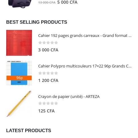
0
out of 5
Le
Le
5 000
CFA
13 000
CFA
000 CFA.
000 CFA.
prix
prix
initial
actuel
était :
est :
BEST SELLING PRODUCTS
13
5
Cahier 192 pages grands carreaux - Grand format - Brochure dos toilé - 24x32 cm - Papier blanc 90 g - Couverture carte pelliculée couleur aléatoire - Clairefontaine
000 CFA.
000 CFA.
0
out of 5
3 000
CFA
Cahier Polypro multicouleurs 17×22 96p Grands Carreaux Séyès 90g - CALLIGRAPHE
0
out of 5
1 200
CFA
Crayon de papier (unité) - ARTEZA
0
out of 5
125
CFA
LATEST PRODUCTS