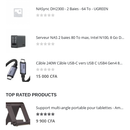
NASync DH2300 - 2 Baies - 64 To - UGREEN
0
out of 5
Serveur NAS 2 baies 80 To max, Intel N100, 8 Go DDR5, 2,5 GbE, sans disques – NASync DXP2800 UGREEN 25242
0
out of 5
Câble 240W Câble USB-C vers USB C USB4 Gen4 80Gbps pour Thunderbolt 5/4/3, Premium 18K double écran triple 4K PD3.1 - UGREEN
0
out of 5
15 000
CFA
TOP RATED PRODUCTS
Support multi-angle portable pour tablettes - Amazon Basics
5.00
out of 5
9 900
CFA