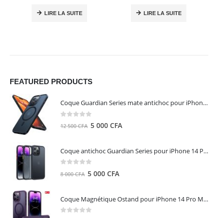
LIRE LA SUITE
LIRE LA SUITE
FEATURED PRODUCTS
Coque Guardian Series mate antichoc pour iPhone 15 Pro Max avec Magsafe Noir - Torras
0
out of 5
Le
Le
5 000
CFA
12 500
CFA
prix
prix
initial
actuel
Coque antichoc Guardian Series pour iPhone 14 Pro Max - TORRAS
était :
est :
12
5
0
out of 5
Le
Le
5 000
CFA
8 000
CFA
500 CFA.
000 CFA.
prix
prix
initial
actuel
Coque Magnétique Ostand pour iPhone 14 Pro Max - Violet Foncé - TORRAS
était :
est :
8
5