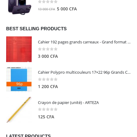
8
5
0
out of 5
Le
Le
5 000
CFA
13 000
CFA
000 CFA.
000 CFA.
prix
prix
initial
actuel
était :
est :
BEST SELLING PRODUCTS
13
5
Cahier 192 pages grands carreaux - Grand format - Brochure dos toilé - 24x32 cm - Papier blanc 90 g - Couverture carte pelliculée couleur aléatoire - Clairefontaine
000 CFA.
000 CFA.
0
out of 5
3 000
CFA
Cahier Polypro multicouleurs 17×22 96p Grands Carreaux Séyès 90g - CALLIGRAPHE
0
out of 5
1 200
CFA
Crayon de papier (unité) - ARTEZA
0
out of 5
125
CFA
LATEST PRODUCTS