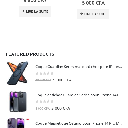
9 800
CFA
0
out of 5
5 000
CFA
LIRE LA SUITE
LIRE LA SUITE
FEATURED PRODUCTS
Coque Guardian Series mate antichoc pour iPhone 15 Pro Max avec Magsafe Noir - Torras
0
out of 5
Le
Le
5 000
CFA
12 500
CFA
prix
prix
initial
actuel
Coque antichoc Guardian Series pour iPhone 14 Pro Max - TORRAS
était :
est :
12
5
0
out of 5
Le
Le
5 000
CFA
8 000
CFA
500 CFA.
000 CFA.
prix
prix
initial
actuel
Coque Magnétique Ostand pour iPhone 14 Pro Max - Violet Foncé - TORRAS
était :
est :