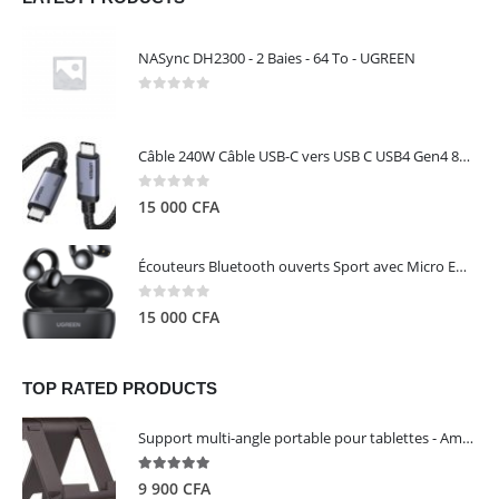
NASync DH2300 - 2 Baies - 64 To - UGREEN
0
out of 5
Câble 240W Câble USB-C vers USB C USB4 Gen4 80Gbps pour Thunderbolt 5/4/3, Premium 18K double écran triple 4K PD3.1 - UGREEN
0
out of 5
15 000
CFA
Écouteurs Bluetooth ouverts Sport avec Micro ENC IPX5 – HiTune S3 UGREEN 45785
0
out of 5
15 000
CFA
TOP RATED PRODUCTS
Support multi-angle portable pour tablettes - Amazon Basics
5.00
out of 5
9 900
CFA