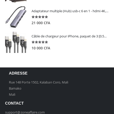
Adaptateur multiple (Hub) usb-c 6 en 1 - hdmi 4K, 3 ports USB 3.0 et lecteur de carte sd tf - UGREEN
5.00
out of 5
21 000
CFA
Câble de chargeur pour iPhone, paquet de 3 [0.5M 1M 2M] - GIANAC
5.00
out of 5
10 000
CFA
ADRESSE
Rue 148 Porte 1502, Kalaban Coro, Mali
Bamako
Mali
CONTACT
support@zoneaffaire.com