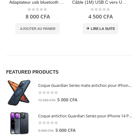
Adaptateur usb bluetooth 4.0 TP-Link UB400 – Nano
Câble (1M) USB C vers USB C PD Charge Rapide 60W Nylon Tressé – UGREEN
C
0
out of 5
0
out of 5
8 000
CFA
4 500
CFA
AJOUTER AU PANIER
LIRE LA SUITE
FEATURED PRODUCTS
Coque Guardian Series mate antichoc pour iPhone 15 Pro Max avec Magsafe Noir - Torras
0
out of 5
Le
Le
5 000
CFA
12 500
CFA
prix
prix
initial
actuel
Coque antichoc Guardian Series pour iPhone 14 Pro Max - TORRAS
était :
est :
12
5
0
out of 5
Le
Le
5 000
CFA
8 000
CFA
500 CFA.
000 CFA.
prix
prix