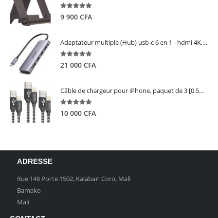
5.00
out of 5
9 900
CFA
Adaptateur multiple (Hub) usb-c 6 en 1 - hdmi 4K, 3 ports USB 3.0 et lecteur de carte sd tf - UGREEN
5.00
out of 5
21 000
CFA
Câble de chargeur pour iPhone, paquet de 3 [0.5M 1M 2M] - GIANAC
5.00
out of 5
10 000
CFA
ADRESSE
Rue 148 Porte 1502, Kalaban Coro, Mali
Bamako
Mali