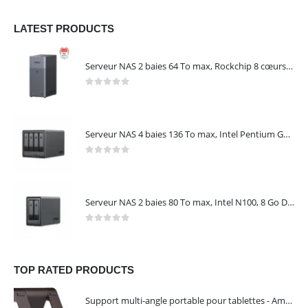
LATEST PRODUCTS
Serveur NAS 2 baies 64 To max, Rockchip 8 cœurs, 4 Go LPDDR4X, Gigabit Ethernet, HDMI 4K, sans disques – NASync DH2300 UGREEN 95087
0
out of 5
Serveur NAS 4 baies 136 To max, Intel Pentium Gold 8505, 8 Go DDR5, 10 GbE + 2,5 GbE, sans disques – NASync DXP4800 Plus UGREEN 35260
0
out of 5
Serveur NAS 2 baies 80 To max, Intel N100, 8 Go DDR5, 2,5 GbE, sans disques – NASync DXP2800 UGREEN 25242
0
out of 5
TOP RATED PRODUCTS
Support multi-angle portable pour tablettes - Amazon Basics