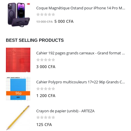
initial
actuel
Coque Magnétique Ostand pour iPhone 14 Pro Max - Violet Foncé - TORRAS
était :
est :
8
5
0
out of 5
Le
Le
5 000
CFA
13 000
CFA
000 CFA.
000 CFA.
prix
prix
initial
actuel
était :
est :
BEST SELLING PRODUCTS
13
5
Cahier 192 pages grands carreaux - Grand format - Brochure dos toilé - 24x32 cm - Papier blanc 90 g - Couverture carte pelliculée couleur aléatoire - Clairefontaine
000 CFA.
000 CFA.
0
out of 5
3 000
CFA
Cahier Polypro multicouleurs 17×22 96p Grands Carreaux Séyès 90g - CALLIGRAPHE
0
out of 5
1 200
CFA
Crayon de papier (unité) - ARTEZA
0
out of 5
125
CFA