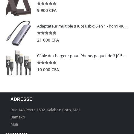
5.00
out of 5
9 900
CFA
Adaptateur multiple (Hub) usb-c 6 en 1 - hdmi 4K, 3 ports USB 3.0 et lecteur de carte sd tf - UGREEN
5.00
out of 5
21 000
CFA
Câble de chargeur pour iPhone, paquet de 3 [0.5M 1M 2M] - GIANAC
5.00
out of 5
10 000
CFA
ADRESSE
Rue 148 Porte 1502, Kalaban Coro, Mali
Bamako
Mali