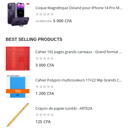
initial
actuel
Coque Magnétique Ostand pour iPhone 14 Pro Max - Violet Foncé - TORRAS
était :
est :
8
5
0
out of 5
Le
Le
5 000
CFA
13 000
CFA
000 CFA.
000 CFA.
prix
prix
initial
actuel
était :
est :
BEST SELLING PRODUCTS
13
5
Cahier 192 pages grands carreaux - Grand format - Brochure dos toilé - 24x32 cm - Papier blanc 90 g - Couverture carte pelliculée couleur aléatoire - Clairefontaine
000 CFA.
000 CFA.
0
out of 5
3 000
CFA
Cahier Polypro multicouleurs 17×22 96p Grands Carreaux Séyès 90g - CALLIGRAPHE
0
out of 5
1 200
CFA
Crayon de papier (unité) - ARTEZA
0
out of 5
125
CFA