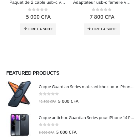
Paquet de 2 câble usb-c vers usb-a – RAVIAD
Adaptateur usb-c femelle vers usb 3.0 mâle – Nonda
0
out of 5
0
out of 5
5 000
CFA
7 800
CFA
LIRE LA SUITE
LIRE LA SUITE
FEATURED PRODUCTS
Coque Guardian Series mate antichoc pour iPhone 15 Pro Max avec Magsafe Noir - Torras
0
out of 5
Le
Le
5 000
CFA
12 500
CFA
prix
prix
initial
actuel
Coque antichoc Guardian Series pour iPhone 14 Pro Max - TORRAS
était :
est :
12
5
0
out of 5
Le
Le
5 000
CFA
8 000
CFA
500 CFA.
000 CFA.
prix
prix