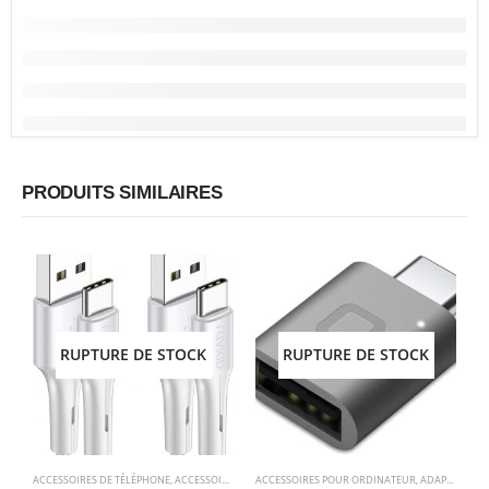
PRODUITS SIMILAIRES
RUPTURE DE STOCK
RUPTURE DE STOCK
A
ACCESSOIRES DE TÉLÉPHONE
,
ACCESSOIRES POUR ORDINATEUR
ACCESSOIRES POUR ORDINATEUR
,
CÂBLES
,
CÂBLES
,
,
ELECTRONIQU
ADAPTATEURS