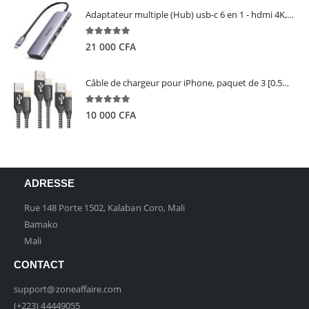
Adaptateur multiple (Hub) usb-c 6 en 1 - hdmi 4K, 3 ports USB 3.0 et lecteur de carte sd tf - UGREEN
5.00
out of 5
21 000
CFA
Câble de chargeur pour iPhone, paquet de 3 [0.5M 1M 2M] - GIANAC
5.00
out of 5
10 000
CFA
ADRESSE
Rue 148 Porte 1502, Kalaban Coro, Mali
Bamako
Mali
CONTACT
support@zoneaffaire.com
(+223) 44449055