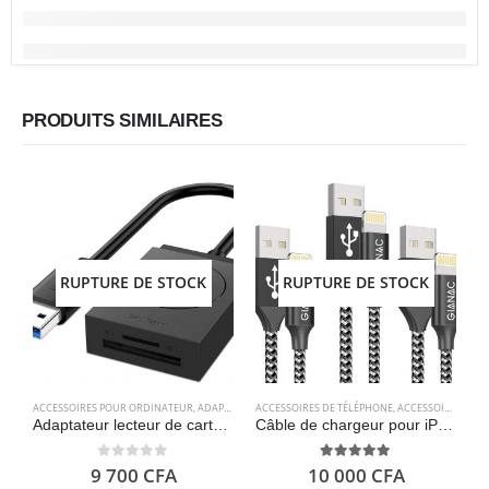
PRODUITS SIMILAIRES
RUPTURE DE STOCK
RUPTURE DE STOCK
ACCESSOIRES POUR ORDINATEUR
,
ADAPTATEURS
ACCESSOIRES DE TÉLÉPHONE
,
ELECTRONIQUES
,
ACCESSOIRES POUR ORDINATEUR
A
Adaptateur lecteur de carte sd, usb 3.0 – UGREEN
Câble de chargeur pour iPhone, paquet de 3 [0.5M 1M 2M] – GIANAC
0
out of 5
5.00
out of 5
9 700
CFA
10 000
CFA