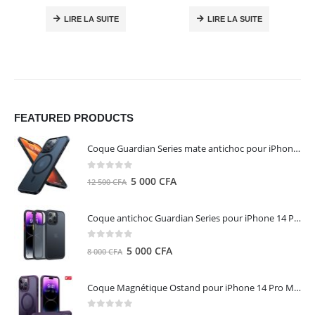
LIRE LA SUITE
LIRE LA SUITE
FEATURED PRODUCTS
Coque Guardian Series mate antichoc pour iPhone 15 Pro Max avec Magsafe Noir - Torras
0
out of 5
Le
Le
5 000
CFA
12 500
CFA
prix
prix
initial
actuel
Coque antichoc Guardian Series pour iPhone 14 Pro Max - TORRAS
était :
est :
12
5
0
out of 5
Le
Le
5 000
CFA
8 000
CFA
500 CFA.
000 CFA.
prix
prix
initial
actuel
Coque Magnétique Ostand pour iPhone 14 Pro Max - Violet Foncé - TORRAS
était :
est :
8
5