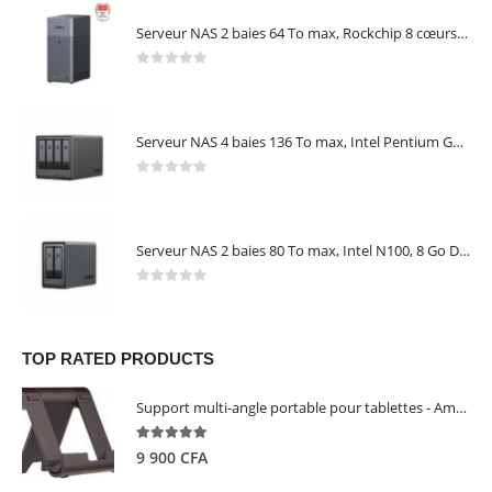
Serveur NAS 2 baies 64 To max, Rockchip 8 cœurs, 4 Go LPDDR4X, Gigabit Ethernet, HDMI 4K, sans disques – NASync DH2300 UGREEN 95087
0
out of 5
Serveur NAS 4 baies 136 To max, Intel Pentium Gold 8505, 8 Go DDR5, 10 GbE + 2,5 GbE, sans disques – NASync DXP4800 Plus UGREEN 35260
0
out of 5
Serveur NAS 2 baies 80 To max, Intel N100, 8 Go DDR5, 2,5 GbE, sans disques – NASync DXP2800 UGREEN 25242
0
out of 5
TOP RATED PRODUCTS
Support multi-angle portable pour tablettes - Amazon Basics
5.00
out of 5
9 900
CFA