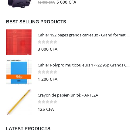
0
out of 5
Le
Le
5 000
CFA
13 000
CFA
000 CFA.
000 CFA.
prix
prix
initial
actuel
était :
est :
BEST SELLING PRODUCTS
13
5
Cahier 192 pages grands carreaux - Grand format - Brochure dos toilé - 24x32 cm - Papier blanc 90 g - Couverture carte pelliculée couleur aléatoire - Clairefontaine
000 CFA.
000 CFA.
0
out of 5
3 000
CFA
Cahier Polypro multicouleurs 17×22 96p Grands Carreaux Séyès 90g - CALLIGRAPHE
0
out of 5
1 200
CFA
Crayon de papier (unité) - ARTEZA
0
out of 5
125
CFA
LATEST PRODUCTS