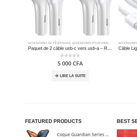
ACCESSOIRES DE TÉLÉPHONE
,
ACCESSOIRES POUR ORDINATEUR
ACCESSOIRE
,
CÂBLES
,
C
Paquet de 2 câble usb-c vers usb-a – RAVIAD
0
out of 5
5 000
CFA
LIRE LA SUITE
FEATURED PRODUCTS
BEST S
Coque Guardian Series mate antichoc pour iPhone 15 Pro Max avec Magsafe Noir - Torras