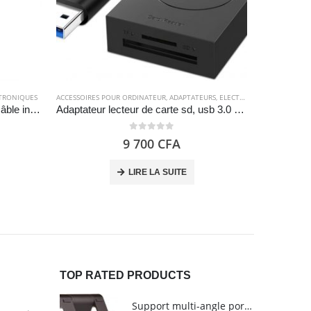
TRONIQUES
ACCESSOIRES POUR ORDINATEUR
,
ADAPTATEURS
,
ELECTRONIQUES
ACCESSOIRES 
Ecouteur RP-HJE125E-K avec câble intra-auriculaire – Noir – Panasonic
Adaptateur lecteur de carte sd, usb 3.0 – UGREEN
0
out of 5
9 700
CFA
LIRE LA SUITE
TOP RATED PRODUCTS
Support multi-angle portable pour tablettes - Amazon Basics