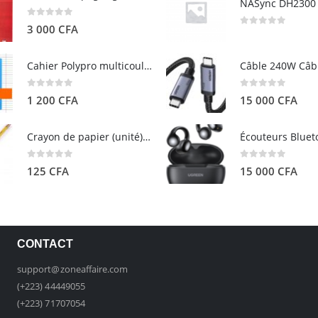
0
out of 5
3 000
CFA
0
out of 5
Cahier Polypro multicouleurs 17×22 96p Grands Carreaux Séyès 90g - CALLIGRAPHE
0
out of 5
0
out of 5
1 200
CFA
15 000
CFA
Crayon de papier (unité) - ARTEZA
0
out of 5
0
out of 5
125
CFA
15 000
CFA
CONTACT
support@zoneaffaire.com
(+223) 44449055
(+223) 71707054